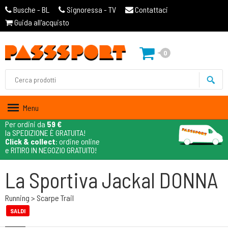
Busche - BL
Signoressa - TV
Contattaci
Guida all'acquisto
0
Menu
Per ordini da
59 €
la SPEDIZIONE È GRATUITA!
Click & collect
: ordine online
e RITIRO IN NEGOZIO GRATUITO!
La Sportiva Jackal DONNA
Running > Scarpe Trail
SALDI