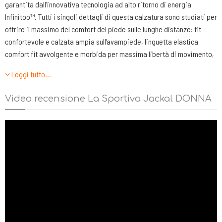
garantita dall’innovativa tecnologia ad alto ritorno di energia
Infinitoo™. Tutti i singoli dettagli di questa calzatura sono studiati per
offrire il massimo del comfort del piede sulle lunghe distanze: fit
confortevole e calzata ampia sull’avampiede, linguetta elastica
comfort fit avvolgente e morbida per massima libertà di movimento,
costruzione a soffietto interno per la protezione contro sassi o
Leggi tutto…
fango. L’allacciatura vede i passanti incorporati direttamene nei
pannelli laterali della tomaia: soluzione che facilita l’adattamento dei
Video recensione La Sportiva Jackal DONNA
volumi durante le corse di lunga distanza in cui il piede tende
all’ingrossamento. Il Net-Mesh laterale favorisce la ventilazione ed il
comfort climatico. Il cuore di Jackal sta però nell’innovativo
pacchetto suola/intersuola in EVA con cuscinetti interni
ammortizzanti in poliuretano ad alto ritorno di energia Infinitoo™
Technology. L’elemento frontale aumenta l’ammortizzazione, l’inserto
posteriore contribuisce alla stabilizzazione della corsa. L’intersuola
integra inoltre un inserto Rock-Shield in EVA ad alta densità per una
corsa più stabile ed effetto rock-guard. Il battistrada è in mescola
Frixion Red con tasselli a spessore differenziato Impact Brake