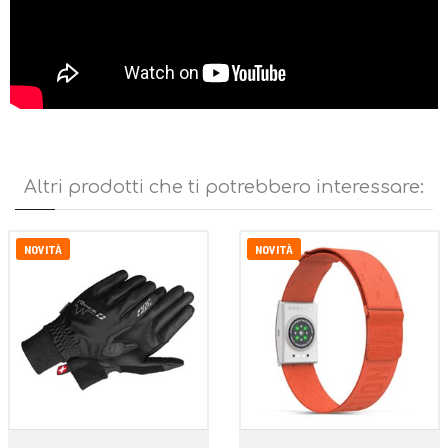
System e FLEX grooves longitudinali che favoriscono la piega della
suola lungo le linee di piega. Il puntalino termo-sagomato leggero ed
anti-urto contribuisce leggerezza e protezione mentre la suola
bimescola FriXion Red per massimo grip e durata. La Sportiva
Jackal, assolutamente da provare.
Altri prodotti che ti potrebbero interessare:
NOVITÀ
NOVITÀ