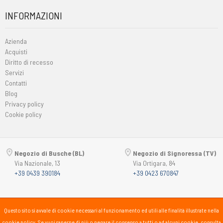
INFORMAZIONI
Azienda
Acquisti
Diritto di recesso
Servizi
Contatti
Blog
Privacy policy
Cookie policy
Negozio di Busche (BL)
Negozio di Signoressa (TV)
Via Nazionale, 13
Via Ortigara, 84
+39 0439 390184
+39 0423 670847
Copyright © 2015-2026
Passsport
PANORAMA 46 Srl
Questo sito si avvale di cookie necessari al funzionamento ed utili alle finalità illustrate nella
P.Iva 00725930259
cookie policy. Se vuoi saperne di più o negare il consenso a tutti o ad alcuni cookie, consulta