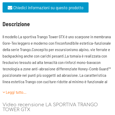
Chiedici informazioni su questo prodotto
Descrizione
Il modello La sportiva Trango Tower GTX è uno scarpone in membrana
Gore-Tex leggero e moderno con l’inconfondibile estetica-funzionale
della serie Trango.Concepito per escursionismo alpino, vie ferrate e
backpacking anche con carichi pesanti.La tomaia è realizzata con
l’esclusivo tessuto ad alta tenacità con rinforzi mono-bavacon
tecnologia a zone anti-abrasione differenziate Honey-Comb Guard™
posizionate nei punti più soggetti ad abrasione. La caratteristica
linea estetica Trango con cuciture ridotte al minimo è funzionale al
contenimento del peso, al quale contribuisce anche il battistrada
Leggi tutto…
realizzato da Vibram con esclusivo disegno La Sportiva Cube a
spessori alleggeriti. La membrana Gore-Tex Performance Comfort
Video recensione LA SPORTIVA TRANGO
garantisce impermeabilità e traspirazione, lo snodo della caviglia
TOWER GTX
3D-Flex System permette un miglior controllo in appoggio.