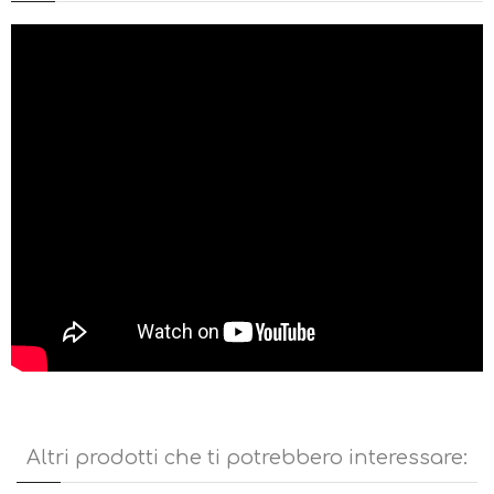
L’allacciatura differenziata tra parte superiore ed inferiore permette
una perfetta regolazione dei volumi per un comfort di calzata
ottimale.
Questo è un prodotto davvero versatile e per le sue caratteristiche
soddisfa le richieste degli escursionisti più esigenti. I terreni che
predilige sono quelli alpini dove precisione di appoggio, robustezza
ma allo stesso tempo comfort e leggerezza possono fare la
differenza.L' intersuola è predisposta anche per montare un rampone
semi automatico.
Altri prodotti che ti potrebbero interessare: