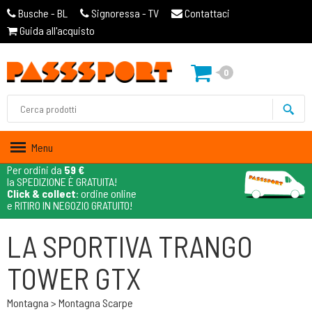
Busche - BL
Signoressa - TV
Contattaci
Guida all'acquisto
0
Menu
Per ordini da
59 €
la SPEDIZIONE È GRATUITA!
Click & collect
: ordine online
e RITIRO IN NEGOZIO GRATUITO!
LA SPORTIVA TRANGO
TOWER GTX
Montagna > Montagna Scarpe