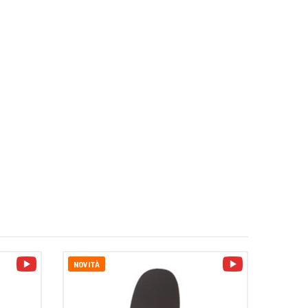
video
video
NOVITÀ