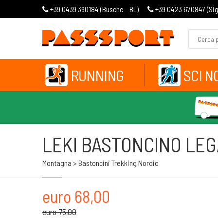
+39 0439 390184 (
Busche - BL
)
+39 0423 670847 (
Si
RUNNING
SCI N
LEKI BASTONCINO LE
Montagna > Bastoncini Trekking Nordic
euro 68,00
euro 75,00