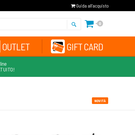
Guida all'acquisto
0
OUTLET
GIFT CARD
line
ATUITO!
NOVITÀ