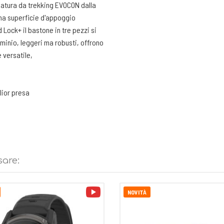
atura da trekking EVOCON dalla
una superficie d'appoggio
Lock+ il bastone in tre pezzi si
luminio, leggeri ma robusti, offrono
 versatile,
lior presa
tto facile da usare e sicuro nella
sare:
video
NOVITÀ