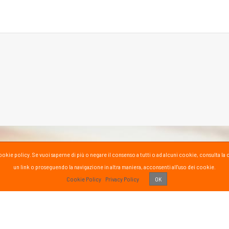
la cookie policy. Se vuoi saperne di più o negare il consenso a tutti o ad alcuni cookie, consul
un link o proseguendo la navigazione in altra maniera, acconsenti all'uso dei cookie.
PASS
Cookie Policy
Privacy Policy
OK
 vissuto!
Recens
Vai 