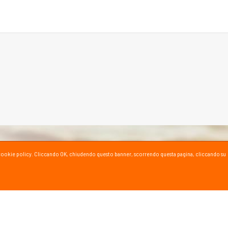
ta la cookie policy. Cliccando OK, chiudendo questo banner, scorrendo questa pagina, cliccando su
SPORT SU YOUTUBE
ioni e consigli dei nostri esperti!
al canale YouTube