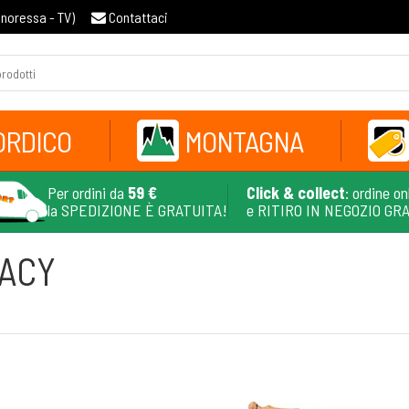
gnoressa - TV
)
Contattaci
ORDICO
MONTAGNA
Per ordini da
59 €
Click & collect
: ordine on
la SPEDIZIONE È GRATUITA!
e RITIRO IN NEGOZIO GR
GACY