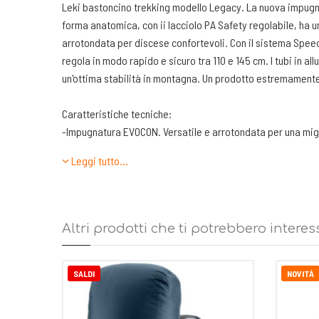
Leki bastoncino trekking modello Legacy. La nuova impugn
forma anatomica, con ii lacciolo PA Safety regolabile, ha 
arrotondata per discese confortevoli. Con il sistema Speed 
regola in modo rapido e sicuro tra 110 e 145 cm. I tubi in al
un'ottima stabilità in montagna. Un prodotto estremamente
Caratteristiche tecniche:
-Impugnatura EVOCON. Versatile e arrotondata per una mig
-Lacciolo: Lock Security Strap Soft 2.0
Leggi tutto…
-Materiale del tubo: Alluminio HTS
-Segmenti 3 sezioni
-Diametro del tubo 18|16|14 mm
-Sistema di regolazione Speed Lock 2. Consiste in un morse
Altri prodotti che ti potrebbero interes
chiusura
-Paperetta Trekking
-Regolazione da 110 a 145 cm
SALDI
NOVITÀ
-Peso 278 g / pezzo
-Ingombro 70 cm