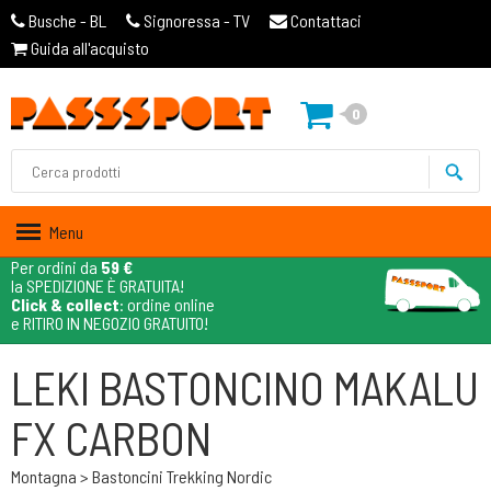
Busche - BL
Signoressa - TV
Contattaci
Guida all'acquisto
0
Menu
Per ordini da
59 €
la SPEDIZIONE È GRATUITA!
Click & collect
: ordine online
e RITIRO IN NEGOZIO GRATUITO!
LEKI BASTONCINO MAKALU
FX CARBON
Montagna > Bastoncini Trekking Nordic