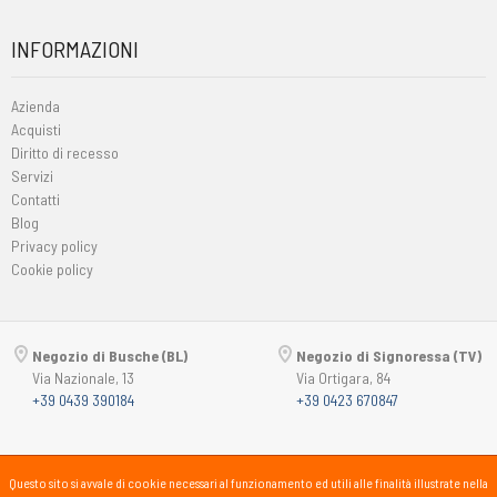
INFORMAZIONI
Azienda
Acquisti
Diritto di recesso
Servizi
Contatti
Blog
Privacy policy
Cookie policy
Negozio di Busche (BL)
Negozio di Signoressa (TV)
Via Nazionale, 13
Via Ortigara, 84
+39 0439 390184
+39 0423 670847
Copyright © 2015-2026
Passsport
PANORAMA 46 Srl
Questo sito si avvale di cookie necessari al funzionamento ed utili alle finalità illustrate nella
P.Iva 00725930259