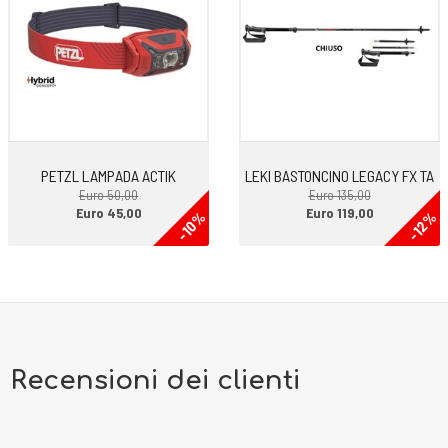
VOLUME: 30 litri
PESO: 1265 grammi
EXTRA: Sistema Variloop removibile per portare più tipologie di
attrezzatura, sia invernale che estiva.
PETZL LAMPADA ACTIK
LEKI BASTONCINO LEGACY FX TA
Euro 50,00
Euro 135,00
Euro 45,00
Euro 119,00
-10%
-12%
Recensioni dei clienti