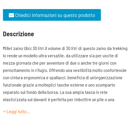
Chiedici informazioni su questo prodotto
Descrizione
Millet zaino Ubic 30 litri.Il volume di 30 litri di questo zaino da trekking
lo rende un modello ultra versatile, da utilizzare sia per uscite di
mezza giornata che per avventure di due o anche tre giorni con
pernottamento in rifugio. Offrendo una vestibilità molto confortevole
con cintura ergonomica e spallacci, beneficia di un'organizzazione
funzionale grazie a molteplici tasche esterne e uno scomparto
separato sul fondo della borsa. La sua ampia tasca in rete
elasticizzata sul davanti è perfetta per imbottire un pile o una
giacca. Interamente realizzata con fibre riciclate, questa borsa eco-
Leggi tutto…
responsabile permette di appendere l'attrezzatura all'esterno grazie
al sistema Variloop.