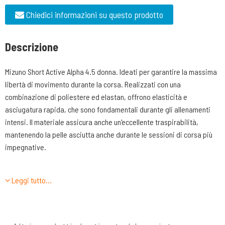
Chiedici informazioni su questo prodotto
Descrizione
Mizuno Short Active Alpha 4.5 donna. Ideati per garantire la massima
libertà di movimento durante la corsa. Realizzati con una
combinazione di poliestere ed elastan, offrono elasticità e
asciugatura rapida, che sono fondamentali durante gli allenamenti
intensi. Il materiale assicura anche un'eccellente traspirabilità,
mantenendo la pelle asciutta anche durante le sessioni di corsa più
impegnative.
Caratteristiche tecniche:
Leggi tutto…
•Libertà di movimento grazie alla costruzione elastica;
•Vita elastica per una perfetta aderenza;
•Tasche esterne con chiusura per un sicuro stoccaggio;