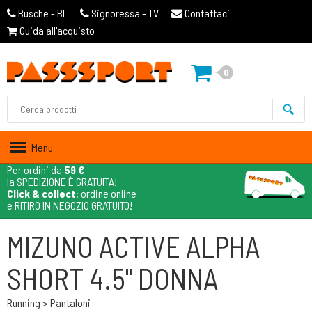
Busche - BL
Signoressa - TV
Contattaci
Guida all'acquisto
0
Menu
Per ordini da
59 €
la SPEDIZIONE È GRATUITA!
Click & collect
: ordine online
e RITIRO IN NEGOZIO GRATUITO!
MIZUNO ACTIVE ALPHA
SHORT 4.5" DONNA
Running > Pantaloni