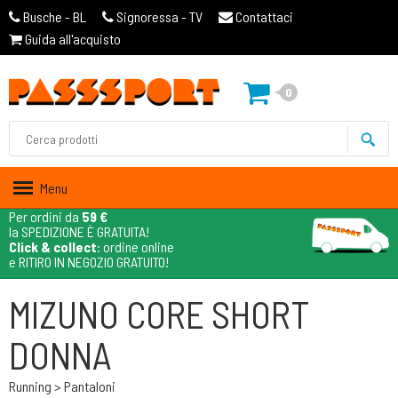
Busche - BL
Signoressa - TV
Contattaci
Guida all'acquisto
0
Menu
Per ordini da
59 €
la SPEDIZIONE È GRATUITA!
Click & collect
: ordine online
e RITIRO IN NEGOZIO GRATUITO!
MIZUNO CORE SHORT
DONNA
Running > Pantaloni