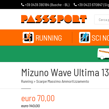
+39 0439 390184 (
Busche - BL
)
+39 0423 670847 (
Si
RUNNING
SCI N
Mizuno Wave Ultima 13
Running > Scarpe Massimo Ammortizzamento
euro 70,00
euro 140,00