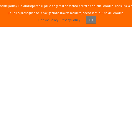
la cookie policy. Se vuoi saperne di più o negare il consenso a tutti o ad alcuni cookie, consul
un link o proseguendo la navigazione in altra maniera, acconsenti all'uso dei cookie.
PASS
Cookie Policy
Privacy Policy
OK
 vissuto!
Recens
Vai 
ETTER
SOCIAL
formato sul mondo Passsport
Seguici sui social media
g
sci nordico
gna
tutte
Iscriviti
o di aver letto ed accettato