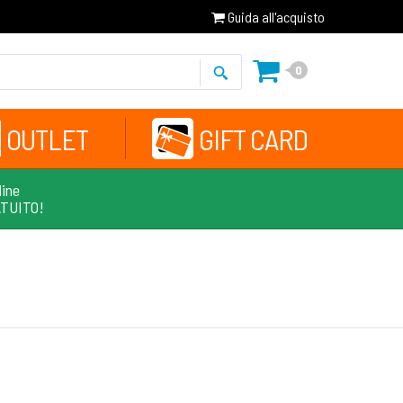
Guida all'acquisto
0
OUTLET
GIFT CARD
line
ATUITO!