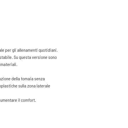
le per gli allenamenti quotidiani.
stabile. Su questa versione sono
 materiali.
ruzione della tomaia senza
plastiche sulla zona laterale
aumentare il comfort.
tendine e rifinito con una buona
Quindi abbiamo il massimo della