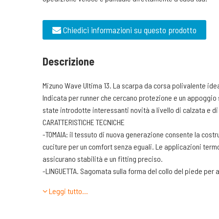
Chiedici informazioni su questo prodotto
Descrizione
Mizuno Wave Ultima 13. La scarpa da corsa polivalente idea
Indicata per runner che cercano protezione e un appoggio 
state introdotte interessanti novità a livello di calzata e di
CARATTERISTICHE TECNICHE
-TOMAIA: il tessuto di nuova generazione consente la cost
cuciture per un comfort senza eguali. Le applicazioni termo
assicurano stabilità e un fitting preciso.
-LINGUETTA. Sagomata sulla forma del collo del piede per 
-TALLONE. Realizzato con una conchiglia contenitiva per il 
Leggi tutto…
imbottitura.
-INTERSUOLA. L’ intersuola è realizzata in Mizuno Enerzy. 