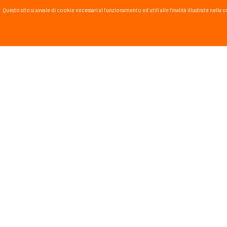
Questo sito si avvale di cookie necessari al funzionamento ed utili alle finalità illustrate nel
PASSSPORT BLOG
Lo Sport scritto, fatto e
Vai al blog
PROMOZIONI
NEWSL
Tieniti in
runnin
monta
Dichiar