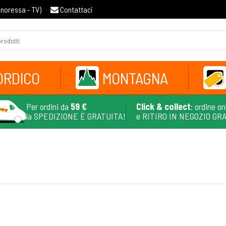
gnoressa - TV
)
Contattaci
ORDICO
MONTAGNA
Per ordini da
59 €
Click & collect
: ordine on
la SPEDIZIONE È GRATUITA!
e RITIRO IN NEGOZIO GR