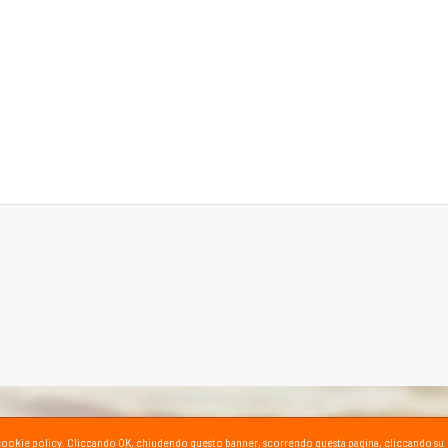
ta la cookie policy. Cliccando OK, chiudendo questo banner, scorrendo questa pagina, cliccando su