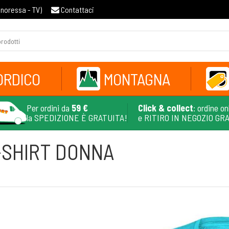
gnoressa - TV
)
Contattaci
ORDICO
MONTAGNA
Per ordini da
59 €
Click & collect
: ordine on
la SPEDIZIONE È GRATUITA!
e RITIRO IN NEGOZIO GR
-SHIRT DONNA