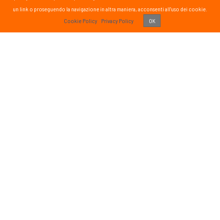
un link o proseguendo la navigazione in altra maniera, acconsenti all'uso dei cookie.
PASS
Cookie Policy
Privacy Policy
OK
 vissuto!
Recens
Vai 
ETTER
SOCIAL
formato sul mondo Passsport
Seguici sui social media
g
sci nordico
gna
tutte
Iscriviti
o di aver letto ed accettato
ativa sulla Privacy
e autorizzo il