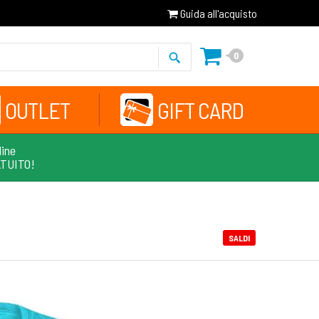
Guida all'acquisto
0
OUTLET
GIFT CARD
line
ATUITO!
SALDI