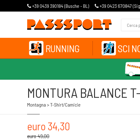
+39 0439 390184 (
Busche - BL
)
+39 0423 670847 (
Si
RUNNING
SCI N
MONTURA BALANCE T
Montagna > T-Shirt/camicie
euro 34,30
euro 49,00