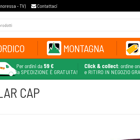
gnoressa - TV
)
Contattaci
ORDICO
MONTAGNA
Per ordini da
59 €
Click & collect
: ordine on
la SPEDIZIONE È GRATUITA!
e RITIRO IN NEGOZIO GR
LAR CAP