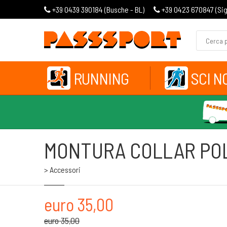
+39 0439 390184 (
Busche - BL
)
+39 0423 670847 (
Si
RUNNING
SCI N
MONTURA COLLAR PO
> Accessori
euro 35,00
euro 35,00