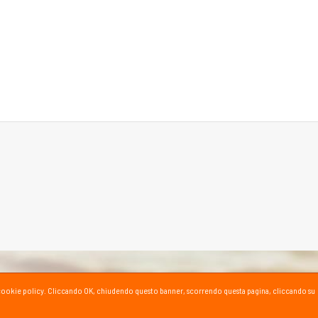
ta la cookie policy. Cliccando OK, chiudendo questo banner, scorrendo questa pagina, cliccando su
SPORT SU YOUTUBE