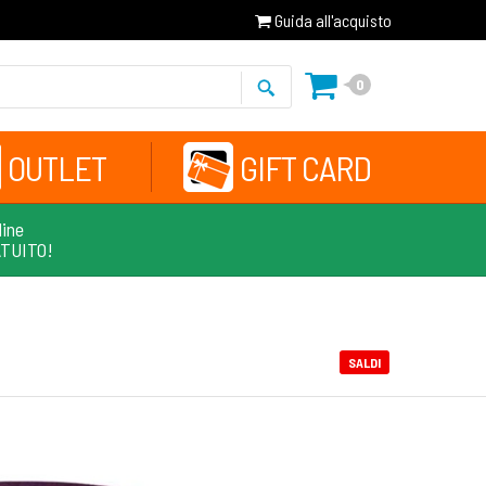
Guida all'acquisto
0
OUTLET
GIFT CARD
line
ATUITO!
SALDI