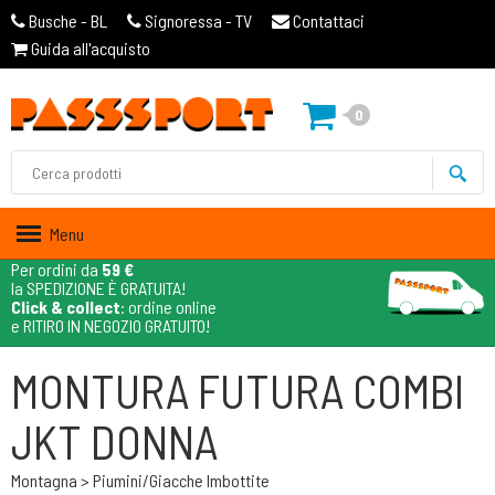
Busche - BL
Signoressa - TV
Contattaci
Guida all'acquisto
0
Menu
Per ordini da
59 €
la SPEDIZIONE È GRATUITA!
Click & collect
: ordine online
e RITIRO IN NEGOZIO GRATUITO!
MONTURA FUTURA COMBI
JKT DONNA
Montagna > Piumini/giacche Imbottite