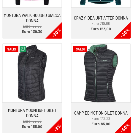
MONTURA WALK HOODED GIACCA
CRAZY IDEA JKT AFTER DONNA
DONNA
Euro 219,00
Euro 199,00
Euro 153,00
-30%
-30%
Euro 139,30
SALDI
SALDI
MONTURA MOONLIGHT GILET
CAMP ED MOTION GILET DONNA
DONNA
Euro 170,00
Euro 169,00
Euro 85,00
-50%
-8%
Euro 155,00