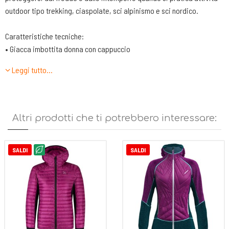
outdoor tipo trekking, ciaspolate, sci alpinismo e sci nordico.
Caratteristiche tecniche:
• Giacca imbottita donna con cappuccio
• Tessuto nylon light DWR
Leggi tutto…
• Foderato in tessuto nylon DWR
• Imbottitura ultraleggera in poliestere Comfortemp® 60gr
• Centro davanti con zip, tasche mani con zip
• Tasche interne aperte
Altri prodotti che ti potrebbero interessare:
• Cappuccio, polsi e fondo rifiniti con elastico
• Maniche staccabili tramite zip
• Capo ideale per varie attività outdoor e tempo libero
SALDI
SALDI