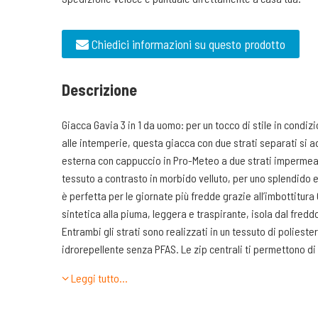
Chiedici informazioni su questo prodotto
Descrizione
Giacca Gavia 3 in 1 da uomo: per un tocco di stile in condizi
alle intemperie, questa giacca con due strati separati si 
esterna con cappuccio in Pro-Meteo a due strati impermeab
tessuto a contrasto in morbido velluto, per uno splendido e
è perfetta per le giornate più fredde grazie all’imbottitu
sintetica alla piuma, leggera e traspirante, isola dal fred
Entrambi gli strati sono realizzati in un tessuto di polieste
idrorepellente senza PFAS. Le zip centrali ti permettono d
all'altra quando cambia il tempo. Dotate di tasche anteriori
Leggi tutto…
necessario.
Caratteristiche tecniche: