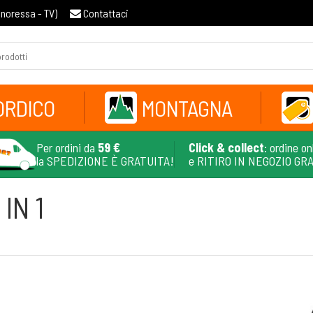
gnoressa - TV
)
Contattaci
ORDICO
MONTAGNA
Per ordini da
59 €
Click & collect
: ordine on
la SPEDIZIONE È GRATUITA!
e RITIRO IN NEGOZIO GR
IN 1