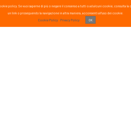
la cookie policy. Se vuoi saperne di più o negare il consenso a tutti o ad alcuni cookie, consul
un link o proseguendo la navigazione in altra maniera, acconsenti all'uso dei cookie.
PASS
Cookie Policy
Privacy Policy
OK
 vissuto!
Recens
Vai 
ETTER
SOCIAL
formato sul mondo Passsport
Seguici sui social media
g
sci nordico
gna
tutte
Iscriviti
o di aver letto ed accettato