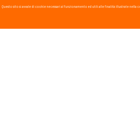
Questo sito si avvale di cookie necessari al funzionamento ed utili alle finalità illustrate nel
PASSSPORT BLOG
Lo Sport scritto, fatto e
Vai al blog
PROMOZIONI
NEWSL
Tieniti in
runnin
monta
Dichiar