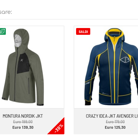
con trattamento PFAS Free DWR con
sare:
tro davanti con zip, tasche mani
golazione tramite bottoni. Fondo
SALDI
amento PFAS Free DWR con
fodera in tessuto nylon. Centro
Polsi e fondo rifiniti con elastico.
MONTURA NORDIK JKT
CRAZY IDEA JKT AVENGER L
Euro 199,00
Euro 179,00
-30%
Euro 139,30
Euro 125,30