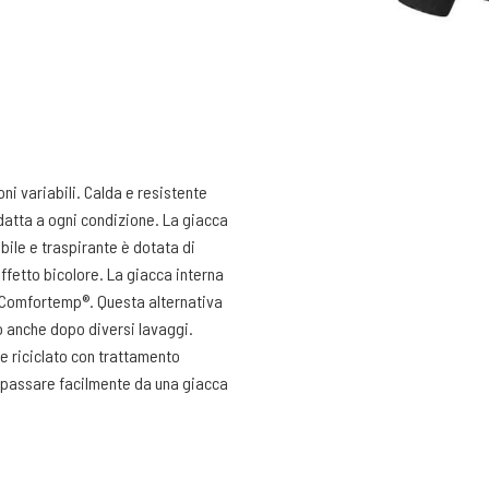
oni variabili. Calda e resistente
adatta a ogni condizione. La giacca
ile e traspirante è dotata di
ffetto bicolore. La giacca interna
ra Comfortemp®. Questa alternativa
do anche dopo diversi lavaggi.
re riciclato con trattamento
i passare facilmente da una giacca
 e interne per darti tutto lo spazio