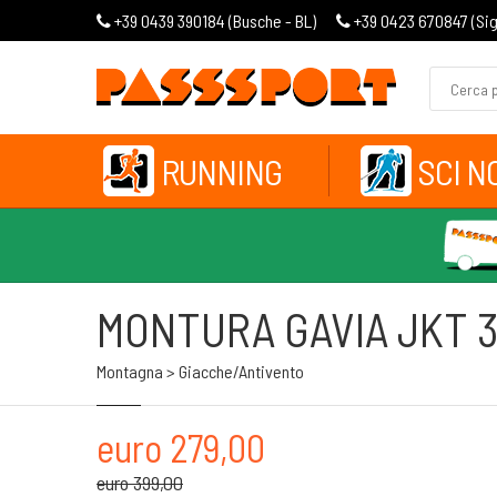
+39 0439 390184 (
Busche - BL
)
+39 0423 670847 (
Si
RUNNING
SCI N
MONTURA GAVIA JKT 3 
Montagna > Giacche/antivento
euro 279,00
euro 399,00