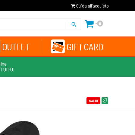
Guida all'acquisto
0
OUTLET
GIFT CARD
line
ATUITO!
SALDI