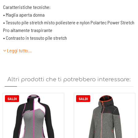
Caratteristiche tecniche:
• Maglia aperta donna
• Tessuto pile stretch misto poliestere e nylon Polartec Power Stretch
Pro altamente traspirante
• Contrasto in tessuto pile stretch
• Centro davanti con zip, tasche mani con zip
Leggi tutto…
• Polsi e fondo rifiniti con elastico
• Capo ideale per varie attività outdoor e tempo libero
Altri prodotti che ti potrebbero interessare:
SALDI
SALDI