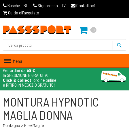
Busche - BL
Signoressa - TV
Contattaci
Guida all'acquisto
0
Menu
Per ordini da
59 €
la SPEDIZIONE È GRATUITA!
Click & collect
: ordine online
e RITIRO IN NEGOZIO GRATUITO!
MONTURA HYPNOTIC
MAGLIA DONNA
Montagna > Pile/maglie