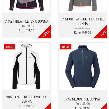
LA SPORTIVA IRIDE HOODY PILE
CRAZY IDEA PILE IONIC DONNA
DONNA
Euro 159,00
Euro 159,00
Euro 111,30
-30%
-9%
Euro 145,00
SALDI
SALDI
MONTURA STRETCH EVO PILE
RAB NEXUS PILE DONNA
DONNA
Euro 85,00
Euro 139,00
Euro 59,50