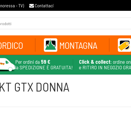
gnoressa - TV
)
Contattaci
ORDICO
MONTAGNA
Per ordini da
59 €
Click & collect
: ordine on
la SPEDIZIONE È GRATUITA!
e RITIRO IN NEGOZIO GR
JKT GTX DONNA