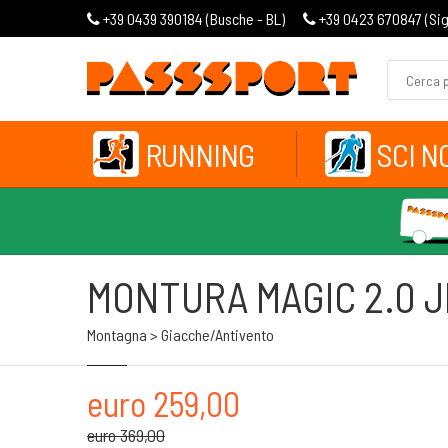
+39 0439 390184 (
Busche - BL
)
+39 0423 670847 (
Si
RUNNING
SCI N
MONTURA MAGIC 2.0 
Montagna > Giacche/antivento
euro 259,00
euro 369,00