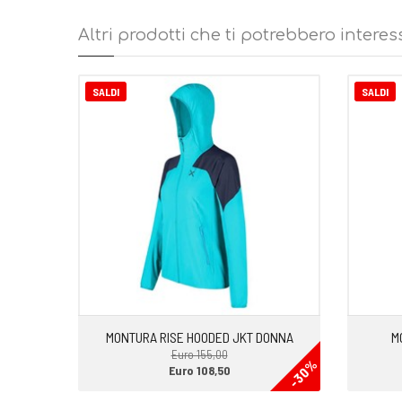
• Applicazioni rifrangenti per una maggiore visibilità
• Capo comprimibile nell'apposita mini bag in dotazione
Altri prodotti che ti potrebbero interes
• Capo ideale per tutte le attività outdoor dinamiche, alp
SALDI
SALDI
MONTURA RISE HOODED JKT DONNA
M
Euro 155,00
-30%
Euro 108,50