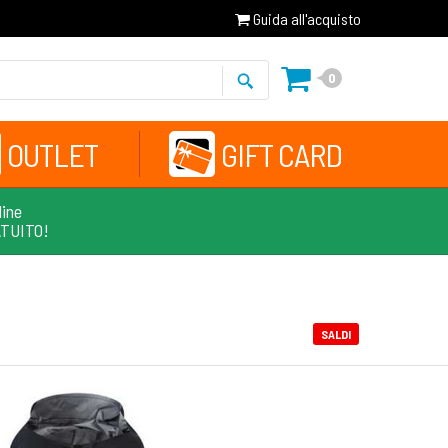
Guida all'acquisto
0
OUTLET
GIFT CARD
line
ATUITO!
SALDI