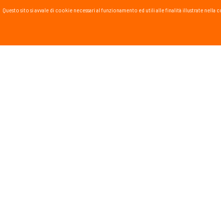
Questo sito si avvale di cookie necessari al funzionamento ed utili alle finalità illustrate nel
PASSSPORT BLOG
Lo Sport scritto, fatto e
Vai al blog
PROMOZIONI
NEWSL
Tieniti in
runnin
monta
Dichiar