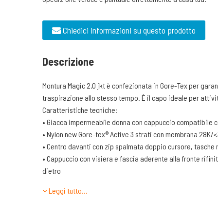
Chiedici informazioni su questo prodotto
Descrizione
Montura Magic 2.0 jkt è confezionata in Gore-Tex per gara
traspirazione allo stesso tempo. È il capo ideale per attivit
Caratteristiche tecniche:
• Giacca impermeabile donna con cappuccio compatibile 
• Nylon new Gore-tex® Active 3 strati con membrana 28K/<
• Centro davanti con zip spalmata doppio cursore, tasche 
• Cappuccio con visiera e fascia aderente alla fronte rifin
dietro
• Vita con elastici pretensionati
Leggi tutto…
• Polsi regolabili tramite velcro
• Fondo rifinito con elastico