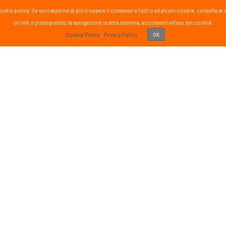
la cookie policy. Se vuoi saperne di più o negare il consenso a tutti o ad alcuni cookie, consul
un link o proseguendo la navigazione in altra maniera, acconsenti all'uso dei cookie.
PASS
Cookie Policy
Privacy Policy
OK
 vissuto!
Recens
Vai 
ETTER
SOCIAL
formato sul mondo Passsport
Seguici sui social media
g
sci nordico
gna
tutte
Iscriviti
o di aver letto ed accettato