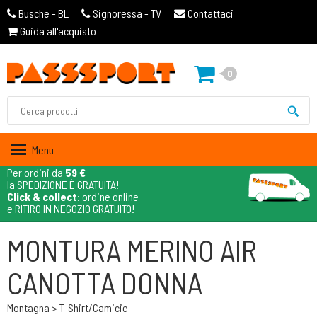
Busche - BL
Signoressa - TV
Contattaci
Guida all'acquisto
0
Menu
Per ordini da
59 €
la SPEDIZIONE È GRATUITA!
Click & collect
: ordine online
e RITIRO IN NEGOZIO GRATUITO!
MONTURA MERINO AIR
CANOTTA DONNA
Montagna > T-Shirt/camicie