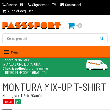
Busche - BL
Signoressa - TV
Contattaci
Guida all'acquisto
0
Menu
Per ordini da
59 €
la SPEDIZIONE È GRATUITA!
Click & collect
: ordine online
e RITIRO IN NEGOZIO GRATUITO!
MONTURA MIX-UP T-SHIRT
Montagna > T-Shirt/camicie
SALDI