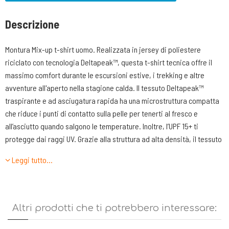
Descrizione
Montura Mix-up t-shirt uomo. Realizzata in jersey di poliestere
riciclato con tecnologia Deltapeak™, questa t-shirt tecnica offre il
massimo comfort durante le escursioni estive, i trekking e altre
avventure all'aperto nella stagione calda. Il tessuto Deltapeak™
traspirante e ad asciugatura rapida ha una microstruttura compatta
che riduce i punti di contatto sulla pelle per tenerti al fresco e
all’asciutto quando salgono le temperature. Inoltre, l’UPF 15+ ti
protegge dai raggi UV. Grazie alla struttura ad alta densità, il tessuto
è anti-pilling e resiste agli strappi, per durare stagione dopo
Leggi tutto…
stagione.
Caratteristiche tecniche:
Altri prodotti che ti potrebbero interessare:
•T-shirt uomo
•Tessuto Deltapeak™ con struttura High-density, eccellenti proprietà