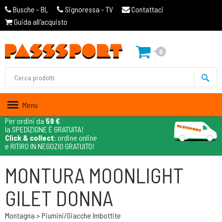
Busche - BL
Signoressa - TV
Contattaci
Guida all'acquisto
0
Menu
Per ordini da
59 €
la SPEDIZIONE È GRATUITA!
Click & collect
: ordine online
e RITIRO IN NEGOZIO GRATUITO!
MONTURA MOONLIGHT
GILET DONNA
Montagna > Piumini/giacche Imbottite