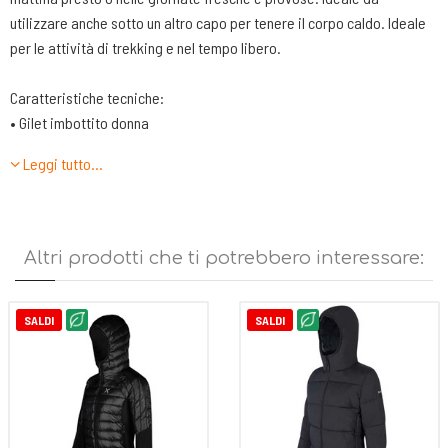
utilizzare anche sotto un altro capo per tenere il corpo caldo. Ideale
per le attività di trekking e nel tempo libero.
Caratteristiche tecniche:
• Gilet imbottito donna
• Tessuto poliestere riciclato con trattamento PFCec Free DWR,
Leggi tutto…
resistente all'usura conferisce performances antistrappo
• Foderato in tessuto nylon DWR
• Imbottitura ultraleggera in poliestere Comfortemp® 60gr
• Centro davanti con zip, tasche mani con zip
Altri prodotti che ti potrebbero interessare:
• Giromaniche e fondo rifiniti con elastico
• Capo ideale per varie attività outdoor e tempo libero
SALDI
SALDI