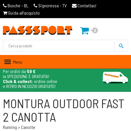
Busche - BL
Signoressa - TV
Contattaci
Guida all'acquisto
0
Menu
Per ordini da
59 €
la SPEDIZIONE È GRATUITA!
Click & collect
: ordine online
e RITIRO IN NEGOZIO GRATUITO!
MONTURA OUTDOOR FAST
2 CANOTTA
Running > Canotte