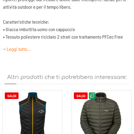
attività outdoor e per il tempo libero.
Caratteristiche tecniche:
• Giacca imbottita uomo con cappuccio
• Tessuto poliestere riciclato 2 strati con trattamento PFCec Free
DWR, assicura elevata protezione dai raggi UV
Leggi tutto…
• Contrasto in tessuto nylon
• Foderato in tessuto nylon DWR
• Imbottitura 90% Piumino d'Anatra Bianca Moulard "Pure White"con
NIKWAX PFC FREE DWR - 10% Piuma d'Anatra Bianca (FILL POWER: 750
Altri prodotti che ti potrebbero interessare:
CUIN - IDFB Steam Test) prodotto trattato idrorepellente
• Centro davanti con zip, tasche mani con zip, taschino interno con
zip
SALDI
SALDI
• Cappuccio e polsi rifiniti con elastico
• Fondo con regolazione
• Capo ideale per il tempo libero