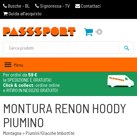
Busche - BL
Signoressa - TV
Contattaci
Guida all'acquisto
0
Menu
Per ordini da
59 €
la SPEDIZIONE È GRATUITA!
Click & collect
: ordine online
e RITIRO IN NEGOZIO GRATUITO!
MONTURA RENON HOODY
PIUMINO
Montagna > Piumini/giacche Imbottite