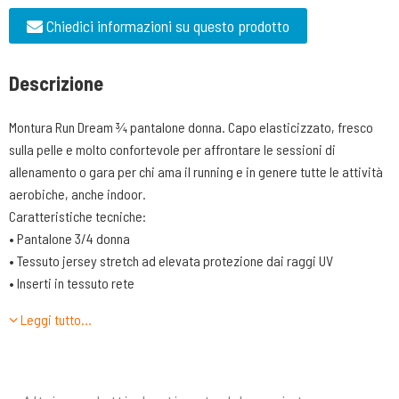
Chiedici informazioni su questo prodotto
Descrizione
Montura Run Dream ¾ pantalone donna. Capo elasticizzato, fresco
sulla pelle e molto confortevole per affrontare le sessioni di
allenamento o gara per chi ama il running e in genere tutte le attività
aerobiche, anche indoor.
Caratteristiche tecniche:
• Pantalone 3/4 donna
• Tessuto jersey stretch ad elevata protezione dai raggi UV
• Inserti in tessuto rete
• Vita chiusa con elastico e regolazione tramite cordino
Leggi tutto…
• Tasche fianchi aperte
• Capo ideale per running e varie attività aerobiche