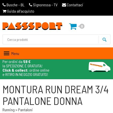
Busche - BL
Signoressa - TV
Contattaci
Guida all'acquisto
0
Menu
Per ordini da
59 €
la SPEDIZIONE È GRATUITA!
Click & collect
: ordine online
e RITIRO IN NEGOZIO GRATUITO!
MONTURA RUN DREAM 3/4
PANTALONE DONNA
Running > Pantaloni