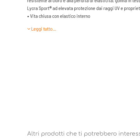
resistente al cloro e alla perdita di elasticità; gonna in te
Lycra Sport® ad elevata protezione dai raggi UV e proprie
• Vita chiusa con elastico interno
• Tasca dietro con zip su gonna
Leggi tutto…
• Capo ideale per attività running, arrampicata, outdoor e
Altri prodotti che ti potrebbero interes