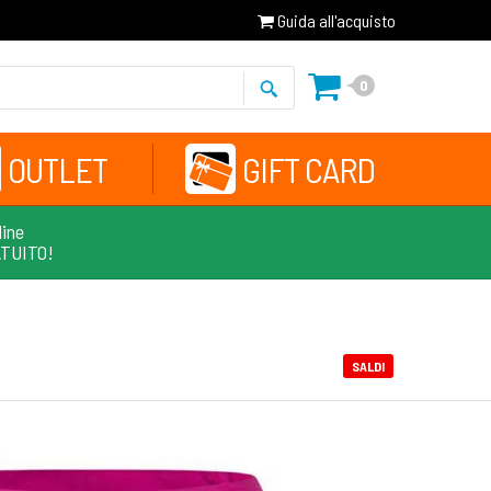
Guida all'acquisto
0
OUTLET
GIFT CARD
line
ATUITO!
SALDI