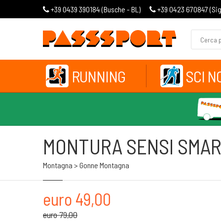
+39 0439 390184 (
Busche - BL
)
+39 0423 670847 (
Si
RUNNING
SCI N
MONTURA SENSI SMA
Montagna > Gonne Montagna
euro 49,00
euro 79,00