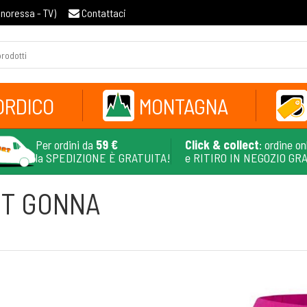
gnoressa - TV
)
Contattaci
ORDICO
MONTAGNA
Per ordini da
59 €
Click & collect
: ordine on
la SPEDIZIONE È GRATUITA!
e RITIRO IN NEGOZIO GR
RT GONNA