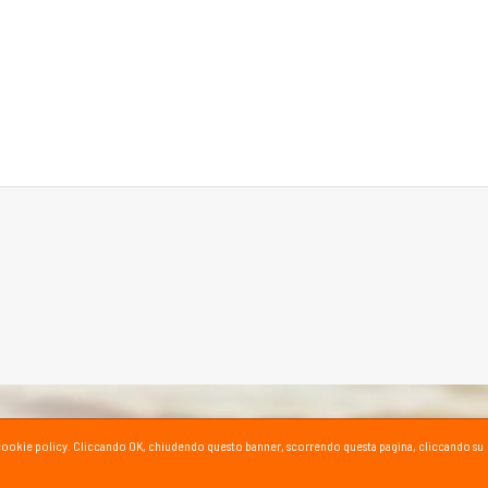
ta la cookie policy. Cliccando OK, chiudendo questo banner, scorrendo questa pagina, cliccando su
SPORT SU YOUTUBE