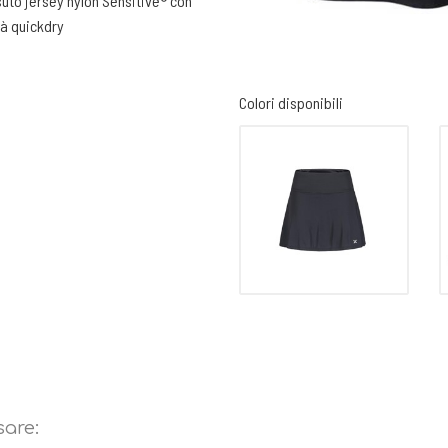
ssuto jersey nylon Sensitive® con
tà quickdry
 tempo libero
Colori disponibili
sare: