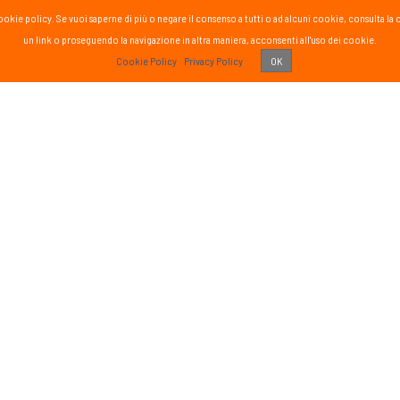
la cookie policy. Se vuoi saperne di più o negare il consenso a tutti o ad alcuni cookie, consul
un link o proseguendo la navigazione in altra maniera, acconsenti all'uso dei cookie.
PASS
Cookie Policy
Privacy Policy
OK
 vissuto!
Recens
Vai 
ETTER
SOCIAL
formato sul mondo Passsport
Seguici sui social media
g
sci nordico
gna
tutte
Iscriviti
o di aver letto ed accettato