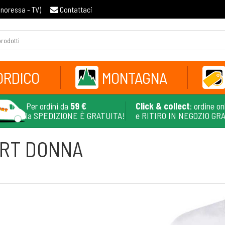
gnoressa - TV
)
Contattaci
ORDICO
MONTAGNA
Per ordini da
59 €
Click & collect
: ordine on
la SPEDIZIONE È GRATUITA!
e RITIRO IN NEGOZIO GR
IRT DONNA