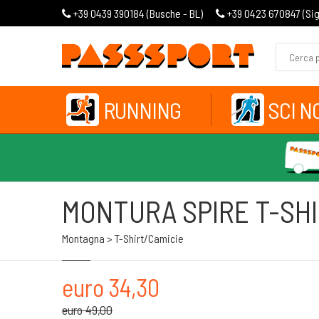
+39 0439 390184 (
Busche - BL
)
+39 0423 670847 (
Si
RUNNING
SCI N
MONTURA SPIRE T-SH
Montagna > T-Shirt/camicie
euro 34,30
euro 49,00