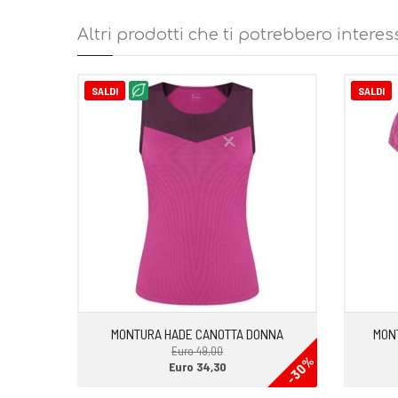
•T-shirt donna
•Tessuto jersey in cotone organico certificato GOTS
Altri prodotti che ti potrebbero interes
•Capo ideale per arrampicata, varie attività outdoor e tem
•Peso: 150.0 g
SALDI
SALDI
MONTURA HADE CANOTTA DONNA
MONT
Euro 49,00
-30%
Euro 34,30