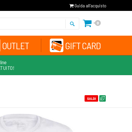
Guida all'acquisto
0
OUTLET
GIFT CARD
line
ATUITO!
SALDI