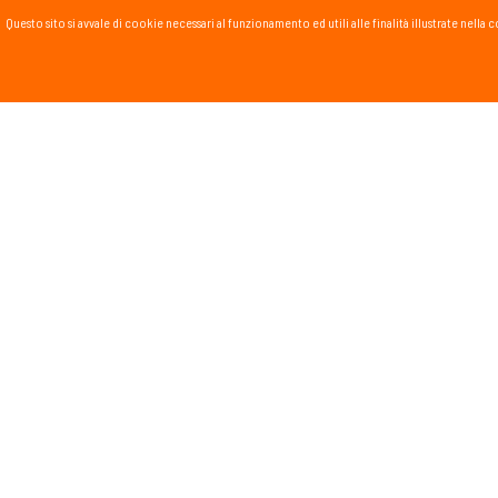
Questo sito si avvale di cookie necessari al funzionamento ed utili alle finalità illustrate nel
PASSSPORT BLOG
Lo Sport scritto, fatto e
Vai al blog
PROMOZIONI
NEWSL
Tieniti in
runnin
monta
Dichiar