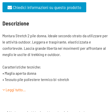
Chiedici informazioni su questo prodotto
Descrizione
Montura Stretch 2 pile donna. Ideale secondo strato da utilizzare per
le attività outdoor. Leggera e traspirante, elasticizzata e
confortevole. Lascia grande libertà nei movimenti per affrontare al
meglio le uscite di trekking e outdoor.
Caratteristiche tecniche:
• Maglia aperta donna
• Tessuto pile poliestere termico bi-stretch
• Parzialmente foderato in tessuto rete
Leggi tutto…
• Centro davanti con zip, tasche mani con zip, tasca petto con zip
• Polsi e fondo rifiniti con elastico
• Capo ideale per varie attività outdoor