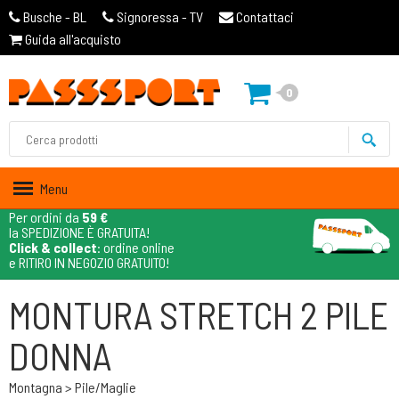
Busche - BL
Signoressa - TV
Contattaci
Guida all'acquisto
0
Menu
Per ordini da
59 €
la SPEDIZIONE È GRATUITA!
Click & collect
: ordine online
e RITIRO IN NEGOZIO GRATUITO!
MONTURA STRETCH 2 PILE
DONNA
Montagna > Pile/maglie