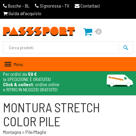
Busche - BL
Signoressa - TV
Contattaci
Guida all'acquisto
0
Menu
Per ordini da
59 €
la SPEDIZIONE È GRATUITA!
Click & collect
: ordine online
e RITIRO IN NEGOZIO GRATUITO!
MONTURA STRETCH
COLOR PILE
Montagna > Pile/maglie