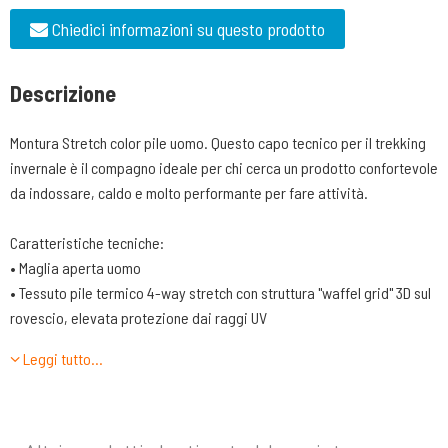
Chiedici informazioni su questo prodotto
Descrizione
Montura Stretch color pile uomo. Questo capo tecnico per il trekking
invernale è il compagno ideale per chi cerca un prodotto confortevole
da indossare, caldo e molto performante per fare attività.
Caratteristiche tecniche:
• Maglia aperta uomo
• Tessuto pile termico 4-way stretch con struttura "waffel grid" 3D sul
rovescio, elevata protezione dai raggi UV
• Contrasto in tessuto pile stretch
Leggi tutto…
• Parzialmente foderato in tessuto rete
• Centro davanti con zip, tasche mani con zip
• Polsi con foro pollice
• Fondo rifinito con elastico