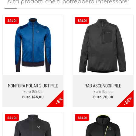
Altri prodotti che ti potrebbero interessare:
• Capo ideale per alpinismo e varie attività outdoor
SALDI
SALDI
MONTURA POLAR 2 JKT PILE
RAB ASCENDOR PILE
Euro 159,00
Euro 100,00
Euro 145,00
Euro 70,00
-30%
-9%
SALDI
SALDI