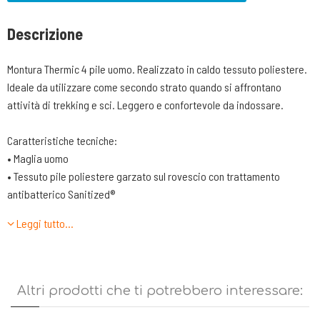
Descrizione
Montura Thermic 4 pile uomo. Realizzato in caldo tessuto poliestere.
Ideale da utilizzare come secondo strato quando si affrontano
attività di trekking e sci. Leggero e confortevole da indossare.
Caratteristiche tecniche:
• Maglia uomo
• Tessuto pile poliestere garzato sul rovescio con trattamento
antibatterico Sanitized®
• Contrasto in tessuto poliestere
Leggi tutto…
• Centro davanti con zip
• Capo ideale per sci alpinismo, alpinismo e attività outdoor
Altri prodotti che ti potrebbero interessare: