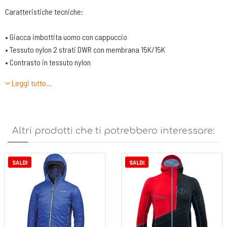
Caratteristiche tecniche:
• Giacca imbottita uomo con cappuccio
• Tessuto nylon 2 strati DWR con membrana 15K/15K
• Contrasto in tessuto nylon
• Foderato in tessuto nylon DWR
Leggi tutto…
• Imbottitura ultraleggera in poliestere Comfortemp® 120gr
• Imbottitura secondaria ultraleggera in poliestere Comfortemp®
100gr
• Centro davanti con zip, tasche mani con zip, tasche petto con zip
Altri prodotti che ti potrebbero interessare:
• Tasca interna con zip
• Tasca con funzione stow pocket
• Polsi regolabili tramite velcro
SALDI
SALDI
• Fondo con regolazione
• Applicazioni rifrangenti per maggior visibilità
• Capo ideale per varie attività outdoor e tempo libero