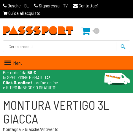
Busche - BL
Signoressa - TV
Contattaci
Guida all'acquisto
0
Menu
Per ordini da
59 €
la SPEDIZIONE È GRATUITA!
Click & collect
: ordine online
e RITIRO IN NEGOZIO GRATUITO!
MONTURA VERTIGO 3L
GIACCA
Montagna > Giacche/antivento