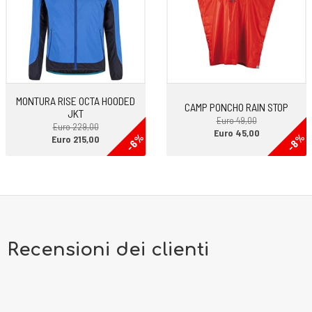
•Peso: 350.0 g
MONTURA RISE OCTA HOODED
CAMP PONCHO RAIN STOP
JKT
Euro 49,00
Euro 229,00
Euro 45,00
-6%
-8%
Euro 215,00
Recensioni dei clienti