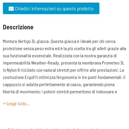
Chiedici informazioni su questo prodotto
Descrizione
Montura Vertigo 3L giacca. Questa giacca è ideale per chi cerca
protezione senza peso extra ed è la più scelta tra gli atleti grazie alla
sua funzionalità essenziale. Realizzata con la nostra garanzia di
impermeabilità Weather-Ready, presenta la membrana Prometeo 3L
in Nylon 6 riciclato con natural stretch per offrire alte prestazioni. La
costruzione ErgoFit ottimizza l'ergonomia in tre punti fondamentali: il
cappuccio si adatta perfettamente al casco, garantendo piena
libertà di movimento; i polsini stretch permettono di indossare e
togliere i guanti con facilità, mantenendo l’impermeabilità senza la
Leggi tutto…
necessità di continue regolazioni; infine, gli inserti laterali
assicurano perfetta vestibilità del corpo che previene infiltrazioni di
aria fredda e garantisce comfort durante l’attività. Con una tasca sul
petto, una interna e due tasche per le mani, la giacca mantiene un