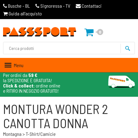
Busche - BL
Signoressa - TV
Contattaci
Guida all'acquisto
0
Menu
Per ordini da
59 €
la SPEDIZIONE È GRATUITA!
Click & collect
: ordine online
e RITIRO IN NEGOZIO GRATUITO!
MONTURA WONDER 2
CANOTTA DONNA
Montagna > T-Shirt/camicie