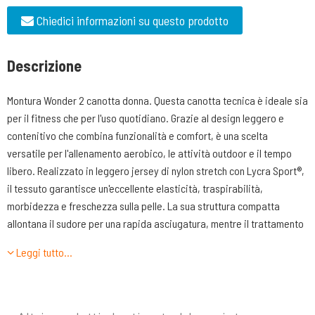
Chiedici informazioni su questo prodotto
Descrizione
Montura Wonder 2 canotta donna. Questa canotta tecnica è ideale sia
per il fitness che per l'uso quotidiano. Grazie al design leggero e
contenitivo che combina funzionalità e comfort, è una scelta
versatile per l'allenamento aerobico, le attività outdoor e il tempo
libero. Realizzato in leggero jersey di nylon stretch con Lycra Sport®,
il tessuto garantisce un'eccellente elasticità, traspirabilità,
morbidezza e freschezza sulla pelle. La sua struttura compatta
allontana il sudore per una rapida asciugatura, mentre il trattamento
SUN-BLOCK protegge dai raggi UV. La parte superiore presenta una
Leggi tutto…
finitura a doppio strato per un maggiore supporto e durabilità,
migliorando sia la vestibilità che lo stile. La tecnologia Thermo
Adaptive Next to skin ottimizza la regolazione della temperatura
corporea durante il movimento, garantendo un comfort duraturo. Di