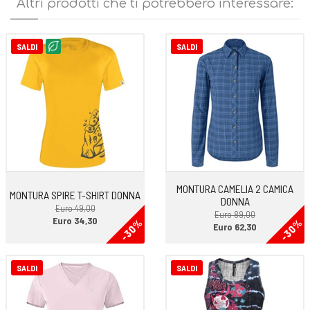
Altri prodotti che ti potrebbero interessare:
facile manutenzione, anti-pilling ed ergonomica, questa canotta
offre la massima libertà di movimento e prestazioni affidabili.
SALDI
SALDI
Caratteristiche tecniche:
•Canotta donna
•Tessuto jersey nylon Sensitive® con Lycra Sport® ad elevata
protezione dai raggi UV e proprietà quickdry
•Parte superiore in tessuto doppio per maggior sostegno e massima
rifinitura
•Capo ideale per attività aerobiche, outdoor, fitness e tempo libero
MONTURA CAMELIA 2 CAMICA
MONTURA SPIRE T-SHIRT DONNA
DONNA
•Peso: 70.0 g
Euro 49,00
Euro 89,00
Euro 34,30
-30%
-30%
Euro 62,30
SALDI
SALDI