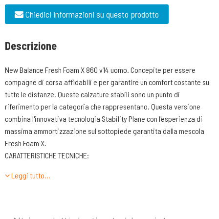
Chiedici informazioni su questo prodotto
Descrizione
New Balance Fresh Foam X 860 v14 uomo. Concepite per essere
compagne di corsa affidabili e per garantire un comfort costante su
tutte le distanze. Queste calzature stabili sono un punto di
riferimento per la categoria che rappresentano. Questa versione
combina l'innovativa tecnologia Stability Plane con l'esperienza di
massima ammortizzazione sul sottopiede garantita dalla mescola
Fresh Foam X.
CARATTERISTICHE TECNICHE:
-TOMAIA Realizzata in mesh a doppia tramatura senza cuciture. La
Leggi tutto…
parte laterale è arricchita da inserti termoplastici che servono a dare
ulteriore struttura alla scarpa a ottimizzare il contenimento del piede
in fase mediale. Allacciatura realizzata da 6 fori passanti irrobustiti
da un’applicazione termoplastica.