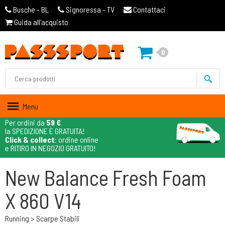
Busche - BL
Signoressa - TV
Contattaci
Guida all'acquisto
0
Menu
Per ordini da
59 €
la SPEDIZIONE È GRATUITA!
Click & collect
: ordine online
e RITIRO IN NEGOZIO GRATUITO!
New Balance Fresh Foam
X 860 V14
Running > Scarpe Stabili