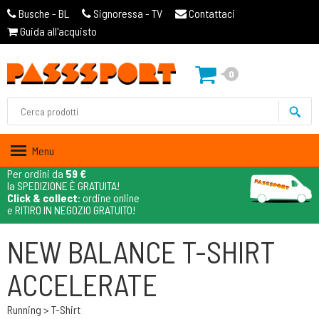
Busche - BL
Signoressa - TV
Contattaci
Guida all'acquisto
0
Menu
Per ordini da
59 €
la SPEDIZIONE È GRATUITA!
Click & collect
: ordine online
e RITIRO IN NEGOZIO GRATUITO!
NEW BALANCE T-SHIRT
ACCELERATE
Running > T-Shirt