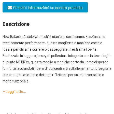
Chiedici informazioni su questo prodotto
Descrizione
New Balance Accelerate T-shirt maniche corte uomo. Funzionale e
tecnicamente performante, questa maglietta a maniche corte è
ideale per chi ama correre o passeggiare in estrema libertà.
Realizzata in leggero jersey di poliestere integrato con la tecnologia
di punta NB DRYx, questa maglia a maniche corte da uomo disperde
l'umidità lasciandoti libero di concentrarti sull'allenamento. Disegnata
con un taglio atletico e dettagli riflettenti per un capo versatile e
molto funzionale.
Leggi tutto…
Caratteristiche tecniche:
•Tecnologia NB DRYx di alta qualità, ad asciugatura rapida, che
rimuove l’umidità dal corpo per aiutarti a dominare il tuo allenamento
•Il materiale in politessuto assicura una vestibilità comoda e leggera