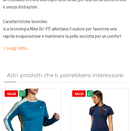
e senza distrazioni.
Caratteristiche tecniche:
•La tecnologia Nike Dri-FIT allontana il sudore per favorirne una
rapida evaporazione e mantenere la pelle asciutta per un comfort
ideale.
Leggi tutto…
•Gli inserti in mesh offrono una traspirabilità ideale a ogni passo.
•Grafica dal design rifrangente sul retro
•Il prodotto non è inteso come dispositivo di protezione individuale
(DPI)
Altri prodotti che ti potrebbero interessare:
•Logo Swoosh stampato lungo la cucitura laterale sinistra
•100% poliestere
•Lavabile in lavatrice
SALDI
SALDI