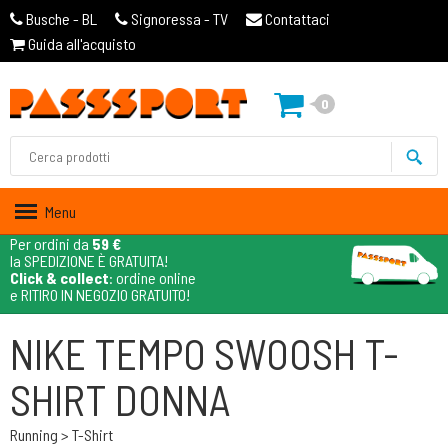
Busche - BL
Signoressa - TV
Contattaci
Guida all'acquisto
0
Menu
Per ordini da
59 €
la SPEDIZIONE È GRATUITA!
Click & collect
: ordine online
e RITIRO IN NEGOZIO GRATUITO!
NIKE TEMPO SWOOSH T-
SHIRT DONNA
Running > T-Shirt