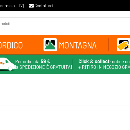
gnoressa - TV
)
Contattaci
ORDICO
MONTAGNA
Per ordini da
59 €
Click & collect
: ordine on
la SPEDIZIONE È GRATUITA!
e RITIRO IN NEGOZIO GR