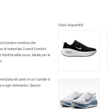
Colori disponibili
rtizzata e reattiva che
sso di materiale ZoomX Comfort
fluidità nella corsa. Ideale per le
i.
enziata nei punti in cui il piede si
ra a ogni chilometro. Questo
tempo a rendere la calzata precisa
cio per una chiusura precisa.
n una buona imbottitura per