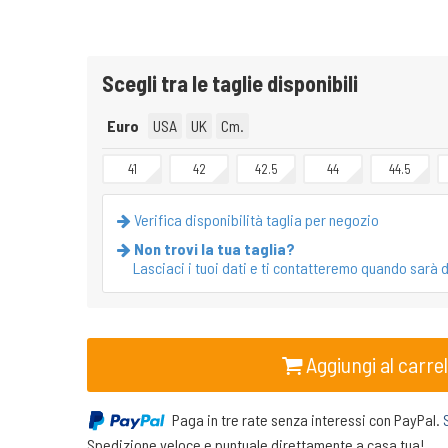
Scegli tra le taglie disponibili
Euro
USA
UK
Cm.
41
42
42.5
44
44.5
Verifica disponibilità taglia per negozio
Non trovi la tua taglia?
Lasciaci i tuoi dati e ti contatteremo quando sarà d
Aggiungi al carrel
Paga in tre rate senza interessi con PayPal.
Spedizione veloce e puntuale direttamente a casa tua!