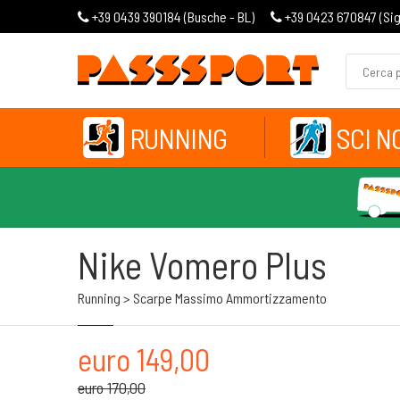
+39 0439 390184 (
Busche - BL
)
+39 0423 670847 (
Si
RUNNING
SCI N
Nike Vomero Plus
Running > Scarpe Massimo Ammortizzamento
euro 149,00
euro 170,00