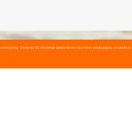
ta la cookie policy. Cliccando OK, chiudendo questo banner, scorrendo questa pagina, cliccando su
SPORT SU YOUTUBE
ioni e consigli dei nostri esperti!
al canale YouTube
INFORMAZIONI