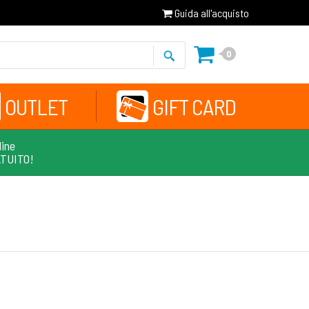
Guida all'acquisto
0
OUTLET
GIFT CARD
line
ATUITO!