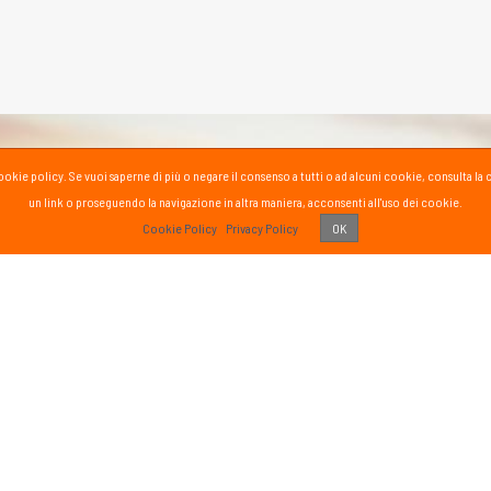
la cookie policy. Se vuoi saperne di più o negare il consenso a tutti o ad alcuni cookie, consul
un link o proseguendo la navigazione in altra maniera, acconsenti all'uso dei cookie.
PASS
Cookie Policy
Privacy Policy
OK
 vissuto!
Recens
Vai 
ETTER
SOCIAL