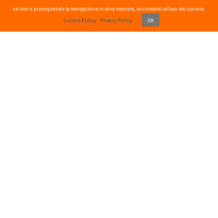
un link o proseguendo la navigazione in altra maniera, acconsenti all'uso dei cookie.
PASS
Cookie Policy
Privacy Policy
OK
 vissuto!
Recens
Vai 
ETTER
SOCIAL
formato sul mondo Passsport
Seguici sui social media
g
sci nordico
gna
tutte
Iscriviti
o di aver letto ed accettato
ativa sulla Privacy
e autorizzo il