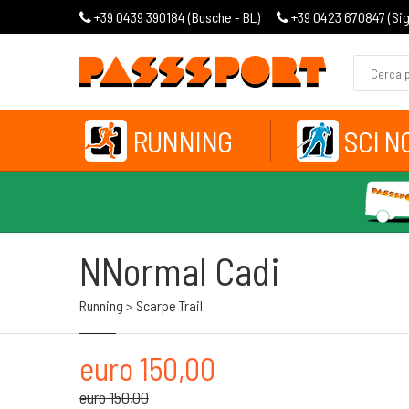
+39 0439 390184 (
Busche - BL
)
+39 0423 670847 (
Si
RUNNING
SCI N
NNormal Cadi
Running > Scarpe Trail
euro 150,00
euro 150,00