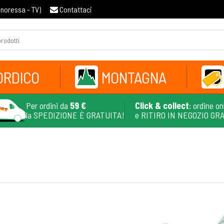
gnoressa - TV
)
Contattaci
ORDICO
MONTAGNA
Per ordini da
59 €
Click & collect
: ordine on
la SPEDIZIONE È GRATUITA!
e RITIRO IN NEGOZIO GR