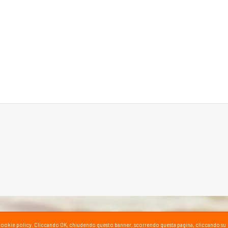
ta la cookie policy. Cliccando OK, chiudendo questo banner, scorrendo questa pagina, cliccando su