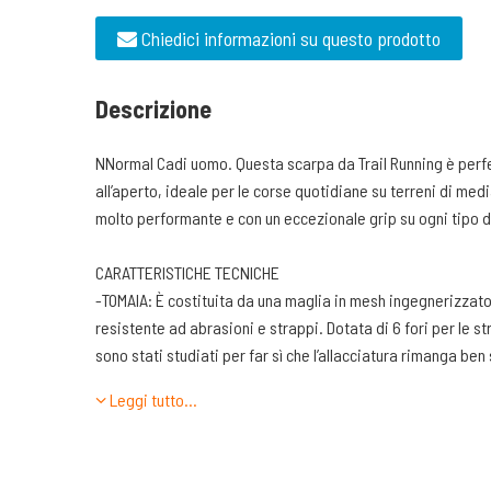
Chiedici informazioni su questo prodotto
Descrizione
NNormal Cadi uomo. Questa scarpa da Trail Running è perfet
all’aperto, ideale per le corse quotidiane su terreni di med
molto performante e con un eccezionale grip su ogni tipo d
CARATTERISTICHE TECNICHE
-TOMAIA: È costituita da una maglia in mesh ingegnerizzato
resistente ad abrasioni e strappi. Dotata di 6 fori per le str
sono stati studiati per far sì che l’allacciatura rimanga ben
collo del piede e spaziosa sull’avampiede in prossimità del
Leggi tutto…
piede.
-LINGUETTA. Leggermente imbottita e ben sagomata sul col
nella sua posizione è stata integrata nella tomaia utilizzan