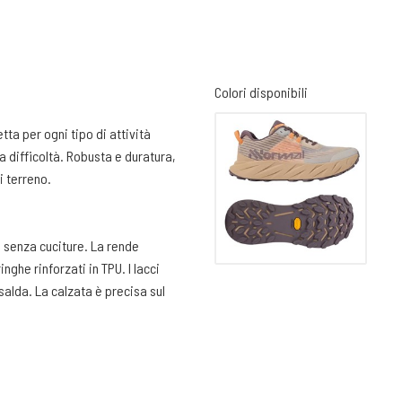
Colori disponibili
ta per ogni tipo di attività
ia difficoltà. Robusta e duratura,
i terreno.
 senza cuciture. La rende
inghe rinforzati in TPU. I lacci
 salda. La calzata è precisa sul
l’alloggiamento delle dita del
lo del piede. Per rimanere ferma
do una fettuccia elastica.