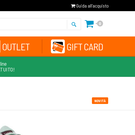
Guida all'acquisto
0
OUTLET
GIFT CARD
line
ATUITO!
NOVITÀ