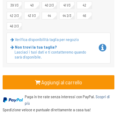
39 1/3
40
40 2/3
41 1/3
42
42 2/3
43 1/3
44
44 2/3
46
46 2/3
Verifica disponibilità taglia per negozio
Non trovi la tua taglia?
Lasciaci i tuoi dati e ti contatteremo quando
sarà disponibile.
Aggiungi al carrello
Paga in tre rate senza interessi con PayPal.
Scopri di
più
Spedizione veloce e puntuale direttamente a casa tua!