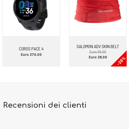
compagna su qualunque tipo di fondo e su qualunque distanza. Quello
che si apprezza fin da subito è il comfort di calzata e la facilità di
corsa. L’effetto ammortizzato si percepisce fin dal primo passo.
SALOMON ADV SKIN BELT
COROS PACE 4
Euro 35,00
Euro 270,00
Euro 28,00
-20%
Recensioni dei clienti