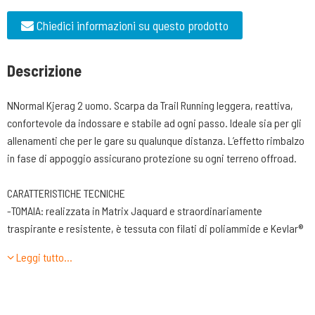
Chiedici informazioni su questo prodotto
Descrizione
NNormal Kjerag 2 uomo. Scarpa da Trail Running leggera, reattiva,
confortevole da indossare e stabile ad ogni passo. Ideale sia per gli
allenamenti che per le gare su qualunque distanza. L’effetto rimbalzo
in fase di appoggio assicurano protezione su ogni terreno offroad.
CARATTERISTICHE TECNICHE
-TOMAIA: realizzata in Matrix Jaquard e straordinariamente
traspirante e resistente, è tessuta con filati di poliammide e Kevlar®
rivestiti singolarmente. Durante il processo di tintura di tale
Leggi tutto…
elemento, prodotto nella località francese di Ardèche, si utilizza una
quantità di acqua inferiore del 50-95% rispetto ad altri metodi.
-LINGUETTA. Integrata sulla tomaia e realizzata in materiale