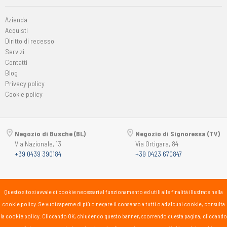
Azienda
Acquisti
Diritto di recesso
Servizi
Contatti
Blog
Privacy policy
Cookie policy
Negozio di Busche (BL)
Negozio di Signoressa (TV)
Via Nazionale, 13
Via Ortigara, 84
+39 0439 390184
+39 0423 670847
Copyright © 2015-2026
Passsport
PANORAMA 46 Srl
Questo sito si avvale di cookie necessari al funzionamento ed utili alle finalità illustrate nella
P.Iva 00725930259
cookie policy. Se vuoi saperne di più o negare il consenso a tutti o ad alcuni cookie, consulta
lunedì
15:30-19:30
la cookie policy. Cliccando OK, chiudendo questo banner, scorrendo questa pagina, cliccando
martedì-sabato
10:00-12:30