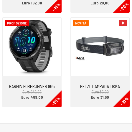
Euro 162,00
Euro 20,00
-20%
-10%
vi
PROMOZIONE
NOVITÀ
GARMIN FORERUNNER 965
PETZL LAMPADA TIKKA
Euro 649,90
Euro 35,00
Euro 489,00
Euro 31,50
-25%
-10%