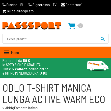
Busche - BL
Signoressa - TV
Contattaci
Guida all'acquisto
0
Menu
Per ordini da
59 €
la SPEDIZIONE È GRATUITA!
Click & collect
: ordine online
e RITIRO IN NEGOZIO GRATUITO!
ODLO T-SHIRT MANICA
LUNGA ACTIVE WARM ECO
> Abbigliamento Intimo