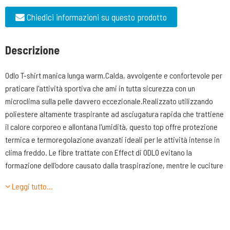
Chiedici informazioni su questo prodotto
Descrizione
Odlo T-shirt manica lunga warm.Calda, avvolgente e confortevole per
praticare l'attività sportiva che ami in tutta sicurezza con un
microclima sulla pelle davvero eccezionale.Realizzato utilizzando
poliestere altamente traspirante ad asciugatura rapida che trattiene
il calore corporeo e allontana l'umidità, questo top offre protezione
termica e termoregolazione avanzati ideali per le attività intense in
clima freddo. Le fibre trattate con Effect di ODLO evitano la
formazione dell'odore causato dalla traspirazione, mentre le cuciture
piatte, l'orlo posteriore più lungo e il tessuto super morbido
Leggi tutto…
assicurano una vestibilità calda senza sfregamenti per tutta la
giornata. Regalati i vantaggi dell'abbigliamento a strati altamente
tecnico quest'inverno, scegli la t-shirt intima a manica lunga Active
Warm di ODLO.