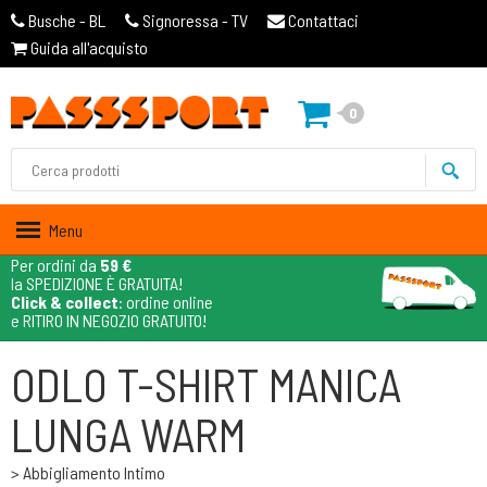
Busche - BL
Signoressa - TV
Contattaci
Guida all'acquisto
0
Menu
Per ordini da
59 €
la SPEDIZIONE È GRATUITA!
Click & collect
: ordine online
e RITIRO IN NEGOZIO GRATUITO!
ODLO T-SHIRT MANICA
LUNGA WARM
> Abbigliamento Intimo