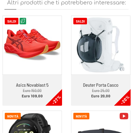
Altri prodotti che ti potrebbero interessare:
Caratteristiche tecniche:
Ottima protezione termica
SALDI
SALDI
Super morbidezza al tatto
Effect di ODLO
100% poliestere
Asics Novablast 5
Deuter Porta Casco
Euro 150,00
Euro 25,00
Euro 109,00
Euro 20,00
-27%
-20%
vi
NOVITÀ
NOVITÀ