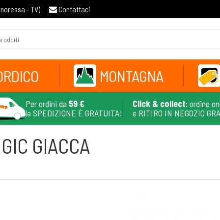
gnoressa - TV
)
Contattaci
ORDICO
MONTAGNA
Per ordini da
59 €
Click & collect
: ordine on
la SPEDIZIONE È GRATUITA!
e RITIRO IN NEGOZIO GR
GIC GIACCA