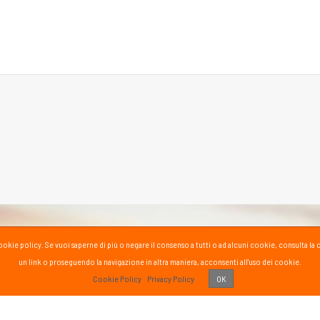
la cookie policy. Se vuoi saperne di più o negare il consenso a tutti o ad alcuni cookie, consul
un link o proseguendo la navigazione in altra maniera, acconsenti all'uso dei cookie.
PASS
Cookie Policy
Privacy Policy
OK
 vissuto!
Recens
Vai 