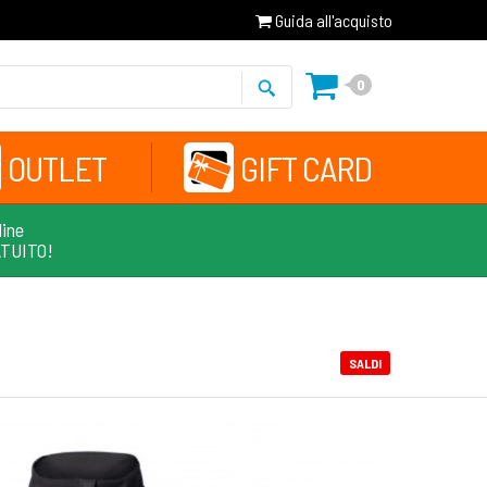
Guida all'acquisto
0
OUTLET
GIFT CARD
line
ATUITO!
SALDI