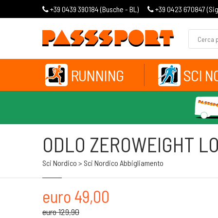
+39 0439 390184 (
Busche - BL
)
+39 0423 670847 (
Si
RUNNING
SCI N
ODLO ZEROWEIGHT LO
Sci Nordico > Sci Nordico Abbigliamento
euro 49,00
euro 129,90