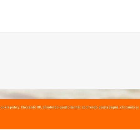
ta la cookie policy. Cliccando OK, chiudendo questo banner, scorrendo questa pagina, cliccando su
SPORT SU YOUTUBE
ioni e consigli dei nostri esperti!
al canale YouTube