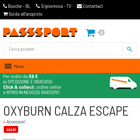
Busche - BL
Signoressa - TV
Contattaci
Guida all'acquisto
0
Menu
Per ordini da
59 €
la SPEDIZIONE È GRATUITA!
Click & collect
: ordine online
e RITIRO IN NEGOZIO GRATUITO!
OXYBURN CALZA ESCAPE
> Accessori
SALDI