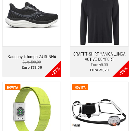
- Lo strato a contatto con la pelle è realizzato in polipropilene
Dryarn® antibatterico
-Composizione: 70% PA Nylon – 26% PP Polypropilene – 4% EA
Elastane
CRAFT T-SHIRT MANICA LUNGA
Saucony Triumph 23 DONNA
ACTIVE COMFORT
Euro 190,00
Euro 49,00
Euro 139,00
-27%
-20%
Euro 39,20
NOVITÀ
NOVITÀ