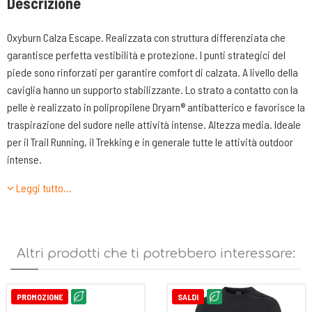
Descrizione
Oxyburn Calza Escape. Realizzata con struttura differenziata che
garantisce perfetta vestibilità e protezione. I punti strategici del
piede sono rinforzati per garantire comfort di calzata. A livello della
caviglia hanno un supporto stabilizzante. Lo strato a contatto con la
pelle è realizzato in polipropilene Dryarn® antibatterico e favorisce la
traspirazione del sudore nelle attività intense. Altezza media. Ideale
per il Trail Running, il Trekking e in generale tutte le attività outdoor
intense.
Leggi tutto…
Caratteristiche tecniche:
-Rinforzata sui punti strategici del piede
-Stabilizzatore della caviglia
-Rete leggera di traspirazione e bordo a costa larga per evitare di
Altri prodotti che ti potrebbero interessare:
stringere eccessivamente il piede
-Altezza media
-Cuciture piatte
PROMOZIONE
SALDI