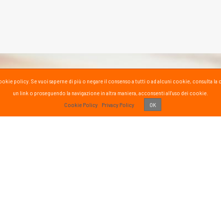
la cookie policy. Se vuoi saperne di più o negare il consenso a tutti o ad alcuni cookie, consul
un link o proseguendo la navigazione in altra maniera, acconsenti all'uso dei cookie.
PASS
Cookie Policy
Privacy Policy
OK
 vissuto!
Recens
Vai 
ETTER
SOCIAL