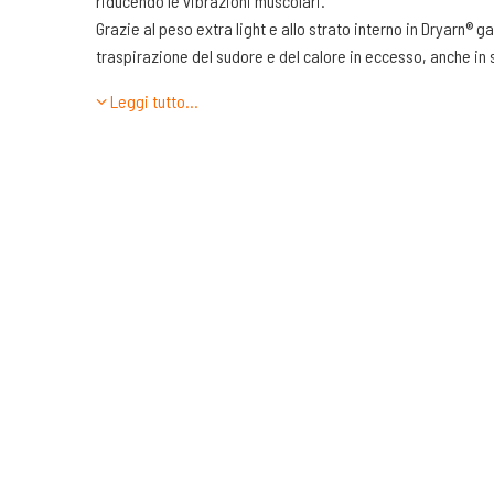
riducendo le vibrazioni muscolari.
Grazie al peso extra light e allo strato interno in Dryarn® 
traspirazione del sudore e del calore in eccesso, anche in 
evitando la formazione di cattivi odori.
Leggi tutto…
Non assorbendo l’umidità, a tutto vantaggio del comfort fis
sensazione di comfort.
L’elasticità della maglia e le finiture in taglio vivo donano u
movimento durante l’utilizzo.
Composizione materiale:
44% PP Polypropylene (Dryarn) - 44% PA Nylon - 12% EA El
Temperature di utilizzo:
da +10°C a +30°C