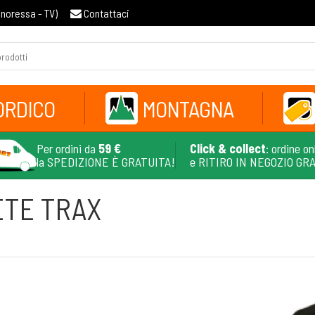
gnoressa - TV
)
Contattaci
ORDICO
MONTAGNA
Per ordini da
59 €
Click & collect
: ordine on
la SPEDIZIONE È GRATUITA!
e RITIRO IN NEGOZIO GR
ETE TRAX