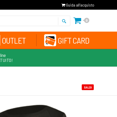
Guida all'acquisto
0
OUTLET
GIFT CARD
line
ATUITO!
SALDI