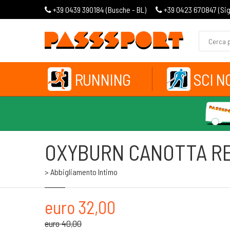
+39 0439 390184 (
Busche - BL
)
+39 0423 670847 (
Si
RUNNING
SCI N
OXYBURN CANOTTA R
> Abbigliamento Intimo
euro 32,00
euro 40,00