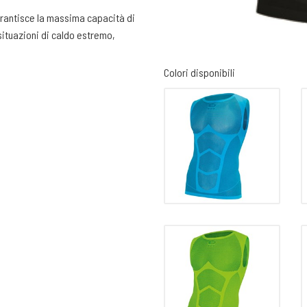
garantisce la massima capacità di
situazioni di caldo estremo,
ico garantisce alla pelle una
Colori disponibili
n’ottima vestibilità e libertà di
astane