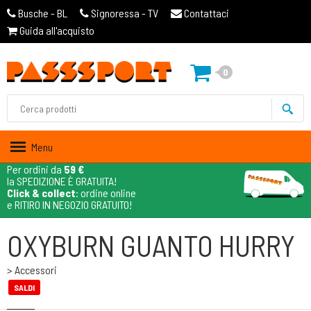
Busche - BL
Signoressa - TV
Contattaci
Guida all'acquisto
0
Menu
Per ordini da
59 €
la SPEDIZIONE È GRATUITA!
Click & collect
: ordine online
e RITIRO IN NEGOZIO GRATUITO!
OXYBURN GUANTO HURRY
> Accessori
SALDI