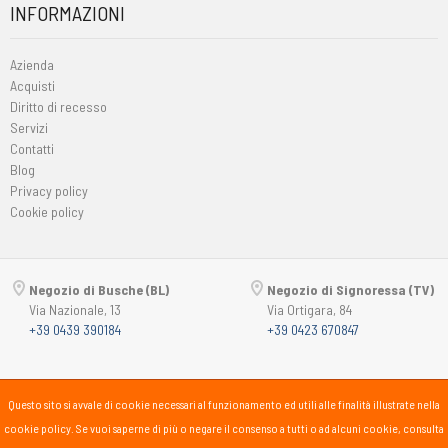
INFORMAZIONI
Azienda
Acquisti
Diritto di recesso
Servizi
Contatti
Blog
Privacy policy
Cookie policy
Negozio di Busche (BL)
Negozio di Signoressa (TV)
Via Nazionale, 13
Via Ortigara, 84
+39 0439 390184
+39 0423 670847
Copyright © 2015-2026
Passsport
PANORAMA 46 Srl
Questo sito si avvale di cookie necessari al funzionamento ed utili alle finalità illustrate nella
P.Iva 00725930259
cookie policy. Se vuoi saperne di più o negare il consenso a tutti o ad alcuni cookie, consulta