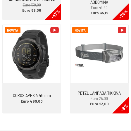
ABDOMINA
Euro 130,00
Euro 43,90
Euro 69,00
-47%
-20%
Euro 35,12
video
vi
NOVITÀ
NOVITÀ
PETZL LAMPADA TIKKINA
COROS APEX 4 46 mm
Euro 25,00
Euro 499,00
Euro 23,00
-8%