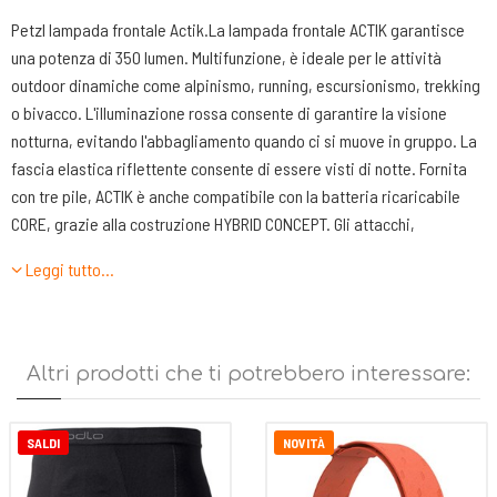
Petzl lampada frontale Actik.La lampada frontale ACTIK garantisce
una potenza di 350 lumen. Multifunzione, è ideale per le attività
outdoor dinamiche come alpinismo, running, escursionismo, trekking
o bivacco. L'illuminazione rossa consente di garantire la visione
notturna, evitando l'abbagliamento quando ci si muove in gruppo. La
fascia elastica riflettente consente di essere visti di notte. Fornita
con tre pile, ACTIK è anche compatibile con la batteria ricaricabile
CORE, grazie alla costruzione HYBRID CONCEPT. Gli attacchi,
disponibili come accessori, consentono d’installare la lampada su
Leggi tutto…
qualsiasi tipo di casco o su una bici.
Descrizione
Leggera, compatta e potente: 350 lumen per 86 g.
Altri prodotti che ti potrebbero interessare:
- due tipi di fasci luminosi (ampio o misto) e vari livelli d'illuminazione
bianca che rispondono alle esigenze di un'illuminazione performante
per le attività outdoor dinamiche: visione di prossimità o lontana e
SALDI
NOVITÀ
spostamenti rapidi,