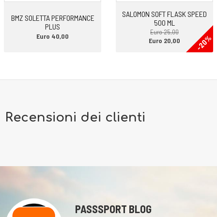
(disponibile come accessorio)
SALOMON SOFT FLASK SPEED
Compatibilità pile: alcaline, litio o ricaricabili Ni-MH
BMZ SOLETTA PERFORMANCE
500 ML
PLUS
Impermeabilità: IPX4 (resistente alle intemperie)
Euro 25,00
Euro 40,00
-20%
Certificazione (i): CE
Euro 20,00
Recensioni dei clienti
PASSSPORT BLOG