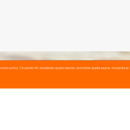
ta la cookie policy. Cliccando OK, chiudendo questo banner, scorrendo questa pagina, cliccando su
SPORT SU YOUTUBE
ioni e consigli dei nostri esperti!
al canale YouTube