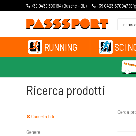
+39 0439 390184 (
Busche - BL
)
+39 0423 670847 (
Si
RUNNING
SCI N
Ricerca prodotti
Cerca pr
Cancella filtri
Genere: