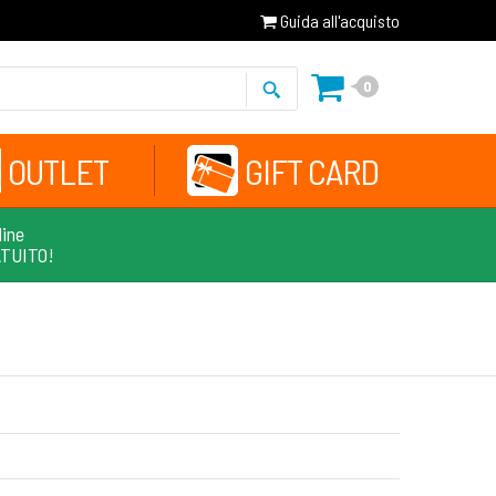
Guida all'acquisto
0
OUTLET
GIFT CARD
line
ATUITO!