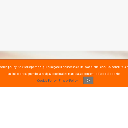
la cookie policy. Se vuoi saperne di più o negare il consenso a tutti o ad alcuni cookie, consul
un link o proseguendo la navigazione in altra maniera, acconsenti all'uso dei cookie.
PASS
Cookie Policy
Privacy Policy
OK
 vissuto!
Recens
Vai 