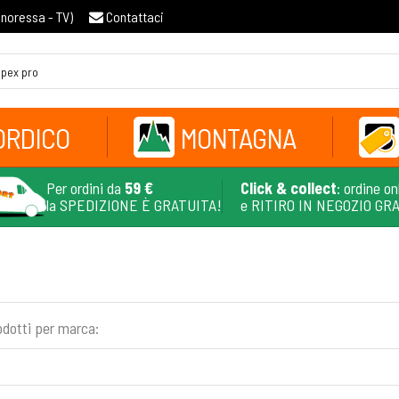
gnoressa - TV
)
Contattaci
ORDICO
MONTAGNA
Per ordini da
59 €
Click & collect
: ordine on
la SPEDIZIONE È GRATUITA!
e RITIRO IN NEGOZIO GR
odotti per marca: