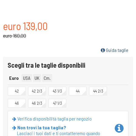
euro 139,00
euro 160,00
Guida taglie
Scegli tra le taglie disponibili
Euro
USA
UK
Cm.
42
42 2/3
43 1/3
44
44 2/3
46
46 2/3
47 1/3
Verifica disponibilità taglia per negozio
Non trovi la tua taglia?
Lasciaci i tuoi dati e ti contatteremo quando