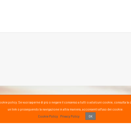
la cookie policy. Se vuoi saperne di più o negare il consenso a tutti o ad alcuni cookie, consul
un link o proseguendo la navigazione in altra maniera, acconsenti all'uso dei cookie.
PASS
Cookie Policy
Privacy Policy
OK
 vissuto!
Recens