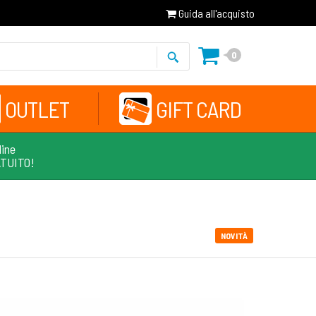
Guida all'acquisto
0
OUTLET
GIFT CARD
line
ATUITO!
NOVITÀ