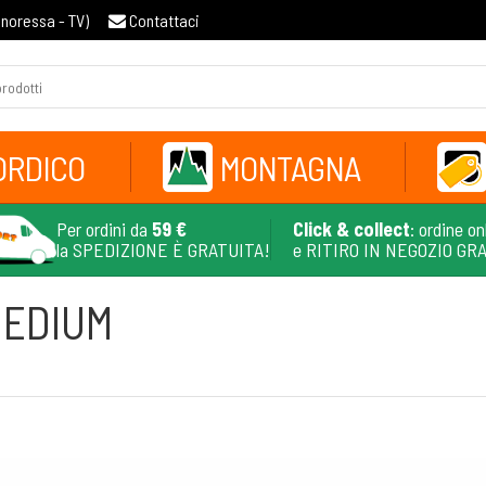
gnoressa - TV
)
Contattaci
ORDICO
MONTAGNA
Per ordini da
59 €
Click & collect
: ordine on
la SPEDIZIONE È GRATUITA!
e RITIRO IN NEGOZIO GR
MEDIUM