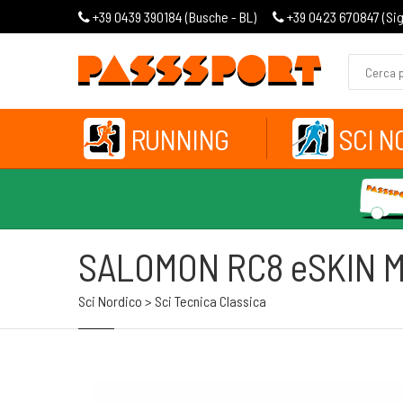
+39 0439 390184 (
Busche - BL
)
+39 0423 670847 (
Si
RUNNING
SCI N
SALOMON RC8 eSKIN 
Sci Nordico > Sci Tecnica Classica