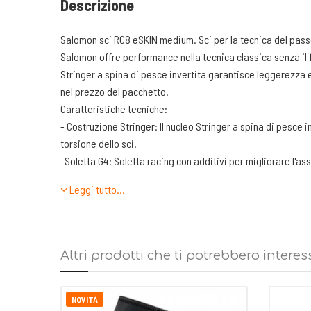
Descrizione
Salomon sci RC8 eSKIN medium. Sci per la tecnica del passo c
Salomon offre performance nella tecnica classica senza il f
Stringer a spina di pesce invertita garantisce leggerezza 
nel prezzo del pacchetto.
Caratteristiche tecniche:
- Costruzione Stringer: Il nucleo Stringer a spina di pesce i
torsione dello sci.
-Soletta G4: Soletta racing con additivi per migliorare l'as
-Pelli eSKINGRIP+: Pelle 100% MOHAIR con ottimo equilibrio
Leggi tutto…
-Proposto in abbinamento con l’attacco Prolink Shift
Sidecuts: 44/44/44
Core: Stringer
Altri prodotti che ti potrebbero interes
Base: G4 UNiversal
Peso: 1.40 Kg con attacco al paio.
NOVITÀ