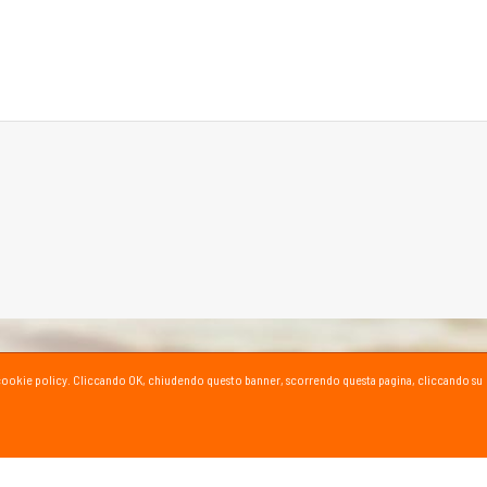
ta la cookie policy. Cliccando OK, chiudendo questo banner, scorrendo questa pagina, cliccando su
SPORT SU YOUTUBE
ioni e consigli dei nostri esperti!