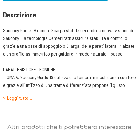
Descrizione
Saucony Guide 18 donna. Scarpa stabile secondo la nuova visione di
Saucony. La tecnologia Center Path assicura stabilità e controllo
grazie a una base di appoggio più larga, delle pareti laterali rialzate
e un profilo asimmetrico per guidare in modo naturale il passo.
CARATTERISTICHE TECNICHE
-TOMAIA. Saucony Guide 18 utilizza una tomaia in mesh senza cucitore
e grazie all’ utilizzo di una trama differenziata propone il giusto
compromesso fra contenimento e traspirazione. Allacciatura
Leggi tutto…
realizzata da 7 fori passanti. Utilizzo del sockliner in PWRRUN+ che
aumenta la morbidezza in fase di primo appoggio.
-LINGUETTA. Molto leggera con uni imbottitura essenziale.
Costruzione a calzino raccordata con il fondo della scarpa attraverso
Altri prodotti che ti potrebbero interessare:
due fettucce elasticizzate.
-TALLONE. La zona di contenimento del tendine e del tallone è stata