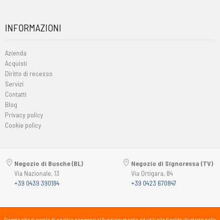
INFORMAZIONI
Azienda
Acquisti
Diritto di recesso
Servizi
Contatti
Blog
Privacy policy
Cookie policy
Negozio di Busche (BL)
Negozio di Signoressa (TV)
Via Nazionale, 13
Via Ortigara, 84
+39 0439 390184
+39 0423 670847
Copyright © 2015-2026
Passsport
PANORAMA 46 Srl
Questo sito si avvale di cookie necessari al funzionamento ed utili alle finalità illustrate nella