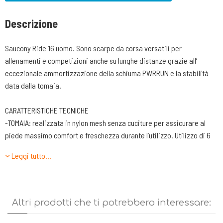
Descrizione
Saucony Ride 16 uomo. Sono scarpe da corsa versatili per
allenamenti e competizioni anche su lunghe distanze grazie all’
eccezionale ammortizzazione della schiuma PWRRUN e la stabilità
data dalla tomaia.
CARATTERISTICHE TECNICHE
-TOMAIA: realizzata in nylon mesh senza cuciture per assicurare al
piede massimo comfort e freschezza durante l’utilizzo. Utilizzo di 6
fori passalaccio con l’inserimento di una fettuccia per garantire
Leggi tutto…
ancora miglior controllo e stabilità al piede.
-LINGUETTA. Sagomata sulla forma del collo del piede e con una
leggera imbottitura per aumentare il comfort.
-TALLONE. Realizzato con una coppetta contenitiva per il tendine e
Altri prodotti che ti potrebbero interessare:
rifinito con una buona imbottitura per accogliere bene il calcagno e
l’attaccatura del tendine stesso.