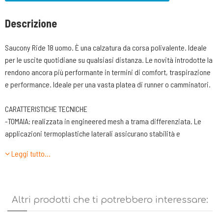
Descrizione
Saucony Ride 18 uomo. È una calzatura da corsa polivalente. Ideale
per le uscite quotidiane su qualsiasi distanza. Le novità introdotte la
rendono ancora più performante in termini di comfort, traspirazione
e performance. Ideale per una vasta platea di runner o camminatori.
CARATTERISTICHE TECNICHE
-TOMAIA: realizzata in engineered mesh a trama differenziata. Le
applicazioni termoplastiche laterali assicurano stabilità e
contenimento del piede. La nuova allacciatura realizzata con una
Leggi tutto…
fettuccia consente alle stringhe di scorrere bene ma allo stesso
tempo di bloccare l’allacciatura a piacere. Sulla punta utilizzano un
puntalino di rinforzo che protegge bene le dita.
-LINGUETTA. Ben integrata sulla tomaia e con un’imbottitura leggera.
Altri prodotti che ti potrebbero interessare:
Rimane sempre in posizione grazie al fatto di essere collegata al
sottopiede mediante due fasce elastiche interne.