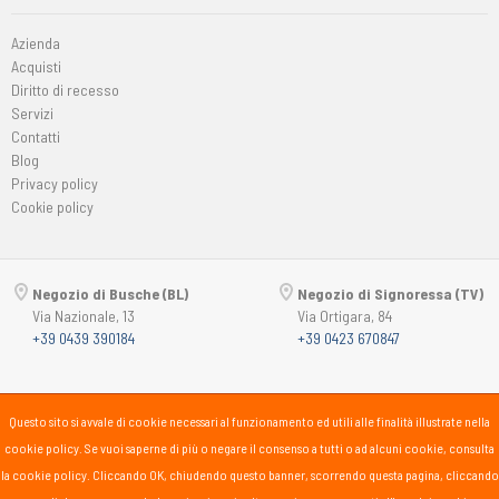
Azienda
Acquisti
Diritto di recesso
Servizi
Contatti
Blog
Privacy policy
Cookie policy
Negozio di Busche (BL)
Negozio di Signoressa (TV)
Via Nazionale, 13
Via Ortigara, 84
+39 0439 390184
+39 0423 670847
Copyright © 2015-2026
Passsport
PANORAMA 46 Srl
Questo sito si avvale di cookie necessari al funzionamento ed utili alle finalità illustrate nella
P.Iva 00725930259
cookie policy. Se vuoi saperne di più o negare il consenso a tutti o ad alcuni cookie, consulta
lunedì
15:30-19:30
la cookie policy. Cliccando OK, chiudendo questo banner, scorrendo questa pagina, cliccando
martedì-sabato
10:00-12:30