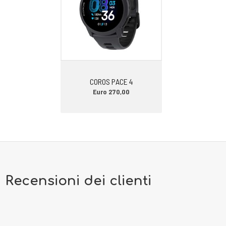
-DROP: 10 mm (37mm tallone 27 mm avampiede)
-TERRENO DI CORSA: asfalto o strada bianca.
CONSIGLI DI UTILIZZO. Saucony Triumph 23 da donna si può utilizzare in
estrema scioltezza per gli allenamenti su ogni distanza e per ritmi di
corsa medi e lenti. Ama anche le distanze più lunghe quando si cerca
il giusto compromesso tra performance e protezione. L’ utente ideale
COROS PACE 4
è il podista di peso medio e anche pesante.
Euro 270,00
PER CHI CAMMINA. Le lunghe camminate, anche di più ore e per tanti
km non sono mai stati così belli da affrontare. Il comfort per il piede,
la sicurezza nel passo e la facilità nella transizione tacco/punta
mettono questa scarpa al vertice della categoria delle calzature
ammortizzate. Si adatta perfettamente sia all’ asfalto che alla strada
bianca.
Recensioni dei clienti