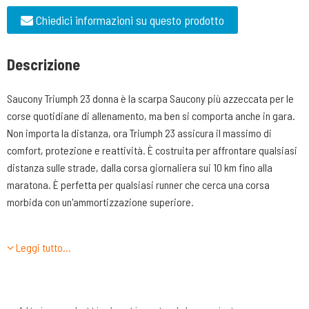
Chiedici informazioni su questo prodotto
Descrizione
Saucony Triumph 23 donna è la scarpa Saucony più azzeccata per le
corse quotidiane di allenamento, ma ben si comporta anche in gara.
Non importa la distanza, ora Triumph 23 assicura il massimo di
comfort, protezione e reattività. È costruita per affrontare qualsiasi
distanza sulle strade, dalla corsa giornaliera sui 10 km fino alla
maratona. È perfetta per qualsiasi runner che cerca una corsa
morbida con un'ammortizzazione superiore.
CARATTERISTICHE TECNICHE
Leggi tutto…
-TOMAIA: realizzata in mesh riciclato senza cuciture per assicurare al
piede massimo comfort e freschezza durante l’utilizzo. Traspirante e
leggera, si adatta perfettamente al piede. Ha 5 fori passanti per i
lacci e le stringhe piatte assicurano un’allacciatura precisa e sicura.